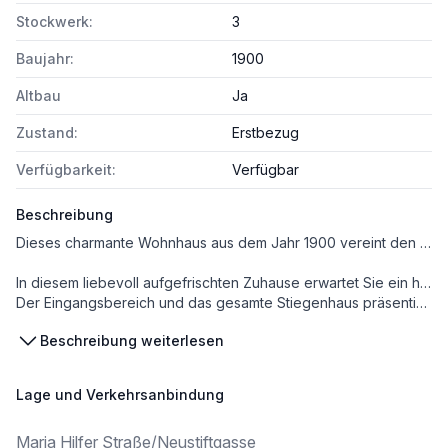
Stockwerk:
3
Baujahr:
1900
Altbau
Ja
Zustand:
Erstbezug
Verfügbarkeit:
Verfügbar
Beschreibung
Dieses charmante Wohnhaus aus dem Jahr 1900 vereint den klassischen Altbau-Charme mit urbanem Lebensgefühl in einer der begehrtesten Lagen Wiens – in unmittelbarer Nähe der Mariahilfer Straße. Das Objekt verbindet historischen Flair mit urbaner Dynamik und stellt eine attraktive Wohn- und Investmentmöglichkeit im Herzen des 7. Bezirks dar.
In diesem liebevoll aufgefrischten Zuhause erwartet Sie ein harmonisches Zusammenspiel aus modernem Wohnkomfort und gepflegter Substanz.
Der Eingangsbereich und das gesamte Stiegenhaus präsentieren sich nach einer umfassenden Sanierung in neuem Glanz: erneuerte Fliesen, hochwertige Bodenarbeiten und frisch ausgemalte Allgemeinflächen schaffen ein einladendes Erscheinungsbild. Darüber hinaus wurde auch die Fassade vollständig erneuert und rundet das gepflegte Gesamtbild des Hauses ab.
Beschreibung weiterlesen
Ein besonderes Highlight stellen die neu errichteten hofseitigen Balkone dar: Die großzügigen Balkone erweitern den privaten Wohnraum ins Freie und eröffnen einem einzigartigem Grünblick. Diese Ergänzung schafft nicht nur zusätzlichen Wohnkomfort, sondern steigert auch nachhaltig die Aufenthaltsqualität – ein wertvoller Rückzugsort mitten im urbanen Umfeld.
Besonderes Augenmerk wurde darauf gelegt, den Charakter des Hauses zu bewahren, während gleichzeitig eine behagliche Wohnatmosphäre geschaffen wurde, die den heutigen Ansprüchen gerecht wird. Ob als gemütliches Familiendomizil oder als wertbeständige Kapitalanlage – dieses Haus ist bereit für einen neuen Lebensabschnitt.
Lage und Verkehrsanbindung
Im Zuge des kommenden Dachgeschoßausbaus wird vom Verkäufer die Errichtung eines modernen Personenlifts zugesichert.
Maria Hilfer Straße/Neustiftgasse