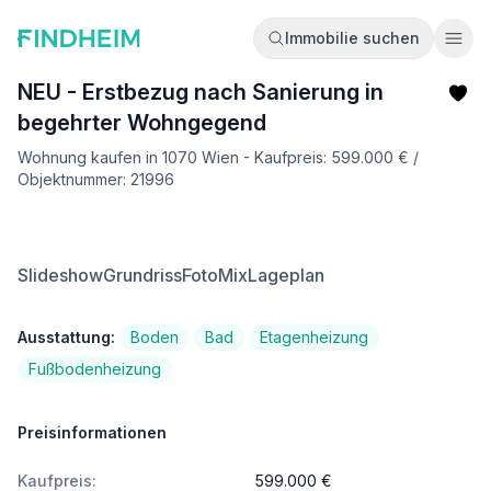
Immobilie suchen
Ope
NEU - Erstbezug nach Sanierung in
begehrter Wohngegend
Wohnung kaufen in 1070 Wien - Kaufpreis: 599.000 € /
Objektnummer: 21996
Slideshow
Grundriss
FotoMix
Lageplan
Ausstattung:
Boden
Bad
Etagenheizung
Fußbodenheizung
Preisinformationen
Kaufpreis:
599.000 €