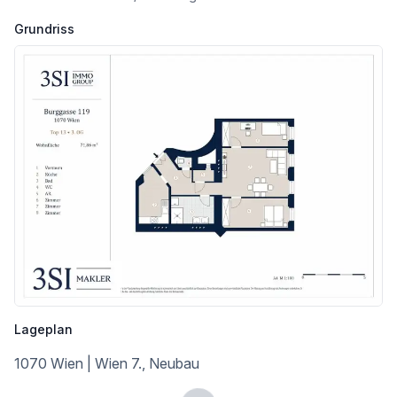
LAGE
Grundriss
Das historische Wiener Zinshaus in der Burggasse 119 verkörpert Kultur, Beständigkeit und Lebensqualität auf einzigartige Weise. Die Lage der Liegenschaft zeichnet sich durch die ausgezeichnete Infrastruktur für den täglichen Bedarf, wie für die abendliche Unterhaltung, binnen weniger Minuten sind Sie in der Neubaugasse bzw. in der Mariahilfer Straße. Im Sommer genießen Sie in Lokalen gemütlich eine Tasse Kaffee oder einen Aperol Spritz auf der Terrasse, im Winter lädt der beliebte Spittelberg zum Weihnachtsmarkt ein - lassen Sie sich verzaubern vom 7. Wiener Gemeindebezirk.
Öffentliche Anbindung:
* U-Bahn U6
* Buslinien 13A, 48A, 57A
* Straßenbahn 5, 6, 9, 49
Lassen Sie sich von dieser hochwertigen Wohnung in ausgezeichneter Lage überzeugen!
SIE DENKEN ÜBER DEN VERKAUF IHRER IMMOBILIE NACH?
WIR ERZIELEN FÜR SIE DEN BESTMÖGLICHEN PREIS – PROFESSIONELL, DISKRET UND EFFIZIENT.
AUF WUNSCH KÜMMERN WIR UNS AUCH UM FINANZIERUNG, VERSICHERUNG UND ALLE WEITEREN SCHRITTE.
JETZT UNVERBINDLICH ANFRAGEN!
JETZT BIS ZU 25.000 € SPAREN!
Lageplan
Für diese Wohnung übernimmt die 3SI Immogroup die Grundbuch- und Pfandrechteintragungsgebühren im Rahmen der 3SI Gebühren-Aktion. Alle Details: www.3si.at/de/gebuehren-aktion [http://www.3si.at/de/gebuehren-aktion]
1070 Wien | Wien 7., Neubau
TOP 13