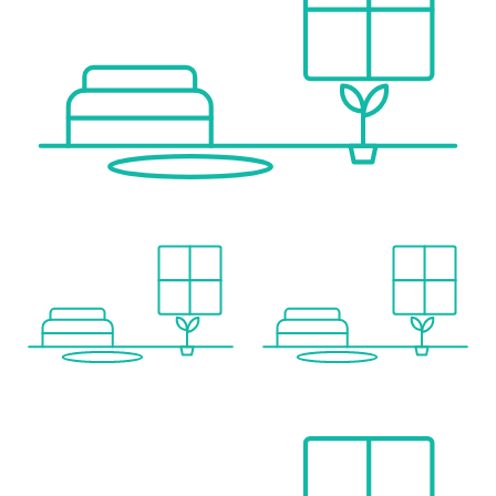
Bus <125m
U-Bahn <125m
Straßenbahn <125m
Bahnhof <125m
Autobahnanschluss <4.325m
Angaben Entfernung Luftlinie / Quelle: OpenStreetMap