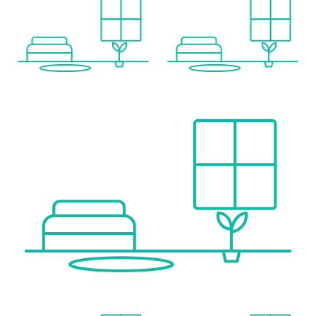
Wir weisen darauf hin, dass zwischen dem Vermittler und dem zu vermittelnden Dritten ein familiäres oder wirtschaftliches Naheverhältnis besteht.
Der Vermittler ist als Doppelmakler tätig.
Infrastruktur / Entfernungen
Gesundheit
Arzt <500m
Apotheke <500m
Klinik <1.000m
Krankenhaus <1.000m
Kinder & Schulen
Schule <500m
Kindergarten <500m
Universität <500m
Höhere Schule <1.000m
Nahversorgung
Supermarkt <500m
Bäckerei <500m