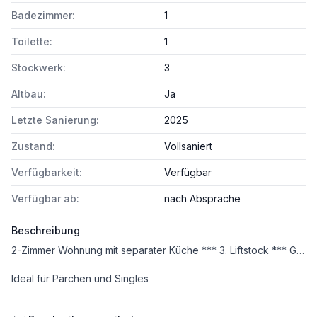
Badezimmer:
1
Toilette:
1
Stockwerk:
3
Altbau:
Ja
Letzte Sanierung:
2025
Zustand:
Vollsaniert
Verfügbarkeit:
Verfügbar
Verfügbar ab:
nach Absprache
Beschreibung
2-Zimmer Wohnung mit separater Küche *** 3. Liftstock *** Garagenplatz optional *** Nähe U1 Südtiroler Platz und Bahnhof Matzleinsdorfer Platz sowie U2 Matzleinsdorfer Platz (Fertigstellung 2026-2027)
Ideal für Pärchen und Singles