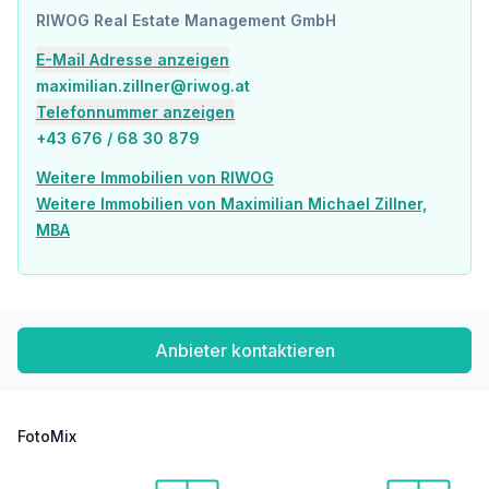
RIWOG Real Estate Management GmbH
E-Mail Adresse anzeigen
Wohnung
maximilian.zillner@riwog.at
Die Wohnung liegt im 3. Stock und ist über den Aufzug oder das Stiegenhaus zu erreichen.
Telefonnummer anzeigen
+43 676 / 68 30 879
Aufteilung: Wohnraum, Schlafzimmer, Vorraum (inklusive) Küche, Badezimmer mit WC
Weitere Immobilien von RIWOG
Weitere Immobilien von Maximilian Michael Zillner,
MBA
Das Badezimmer ist mit einer Dusche, einem Waschbecken sowie einem Handtuchwärmer und einem WC ausgestattet.
Die Küche verfügt aktuell über: Ofen, Herd, Kühlschrank, Spüle, Einbauschränke, Geschirrspüler, Waschmaschinenanschluss
Anbieter kontaktieren
Beheizt wird das Objekt mittels Gas-Etagenheizung.
FotoMix
Die Therme befindet sich in der Küche.