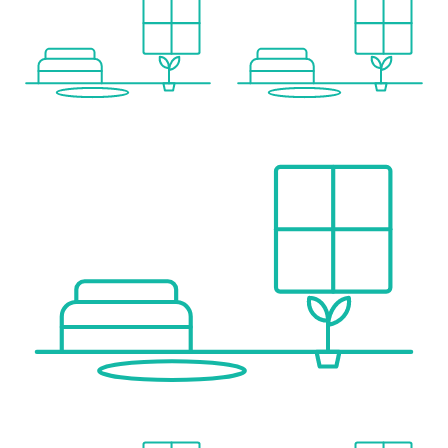
Kostenaufschlüsselung
Kaufpreis: 262.000 Euro
Betriebskosten = 109,99 Euro zzgl USt
Rücklage = 45,05 Euro
Lift Betriebskosten = 13,05 Euro zzgl USt
Summe laufende Kosten = 180,40 Euro inkl USt