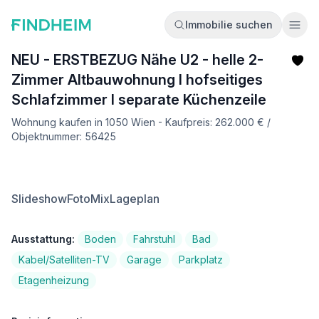
Immobilie suchen
Ope
NEU - ERSTBEZUG Nähe U2 - helle 2-
Zimmer Altbauwohnung I hofseitiges
Schlafzimmer I separate Küchenzeile
Wohnung kaufen in 1050 Wien - Kaufpreis: 262.000 € /
Objektnummer: 56425
Slideshow
FotoMix
Lageplan
Ausstattung:
Boden
Fahrstuhl
Bad
Kabel/Satelliten-TV
Garage
Parkplatz
Etagenheizung