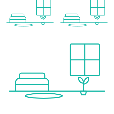
Einkaufszentrum <1.000m
Sonstige
Geldautomat <500m
Bank <500m
Post <500m
Polizei <1.000m
Verkehr
Bus <500m
U-Bahn <500m
Straßenbahn <500m
Bahnhof <500m
Autobahnanschluss <3.000m
Angaben Entfernung Luftlinie / Quelle: OpenStreetMap