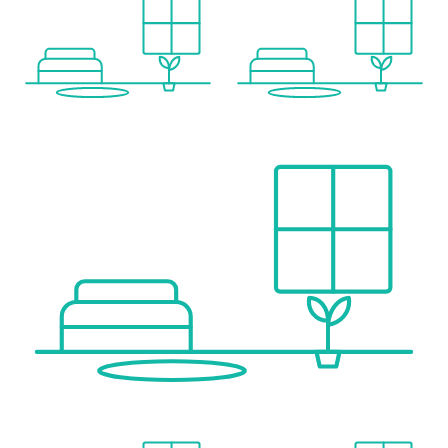
Kinder & Schulen
Schule <1.500m
Kindergarten <1.500m
Universität <2.000m
Höhere Schule <4.000m
Nahversorgung
Supermarkt <1.000m
Bäckerei <1.500m
Einkaufszentrum <4.000m
Sonstige
Geldautomat <1.500m
Bank <1.500m
Post <2.000m
Polizei <2.500m
Verkehr
Bus <500m
U-Bahn <3.000m
Straßenbahn <1.500m
Bahnhof <2.000m