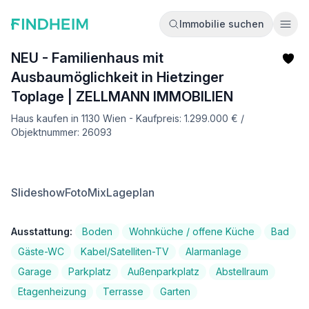
Immobilie suchen
Ope
NEU - Familienhaus mit
Ausbaumöglichkeit in Hietzinger
Toplage | ZELLMANN IMMOBILIEN
Haus kaufen in 1130 Wien - Kaufpreis: 1.299.000 € /
Objektnummer: 26093
Slideshow
FotoMix
Lageplan
Ausstattung:
Boden
Wohnküche / offene Küche
Bad
Gäste-WC
Kabel/Satelliten-TV
Alarmanlage
Garage
Parkplatz
Außenparkplatz
Abstellraum
Etagenheizung
Terrasse
Garten