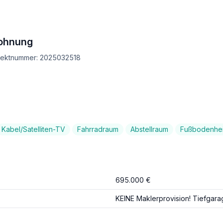
Wohnung
bjektnummer: 2025032518
Kabel/Satelliten-TV
Fahrradraum
Abstellraum
Fußbodenhe
695.000 €
KEINE Maklerprovision! Tiefgarag