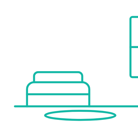
Bäckerei <2.100m
Einkaufszentrum <7.400m
Sonstige
Bank <250m
Geldautomat <3.600m
Post <3.825m
Polizei <4.275m
Verkehr
Bus <350m
Bahnhof <950m
Autobahnanschluss <1.525m
Angaben Entfernung Luftlinie / Quelle: OpenStreetMap