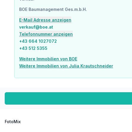
Zusätzlich profitieren Sie noch bis Juni 2026 von der Befreiung der Eintragungsgebühr im Grundbu
BOE Baumanagement Ges.m.b.H.
E-Mail Adresse anzeigen
Diese Wohnung vereint modernes Wohnen mit einem hohen Maß an Komfort und bietet den pe
verkauf@boe.at
Telefonnummer anzeigen
+43 664 1027072
+43 512 5355
Überzeugen Sie sich selbst bei einer Besichtigung – wir freu
Weitere Immobilien von BOE
Infrastruktur / Entfernungen
Weitere Immobilien von Julia Krautschneider
Gesundheit
Arzt <2.325m
Apotheke <3.625m
Kinder & Schulen
Schule <200m
Kindergarten <425m
Höhere Schule <425m
FotoMix
Nahversorgung
Supermarkt <800m