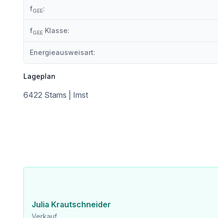
f
:
GEE
Die Wohnung ist bereits fertiggestellt und sofort bezugsferti
f
Klasse:
GEE
Energieausweisart:
Ein besonderer Vorteil für Familien: Stams bietet ausgezeichnete Bildungseinrichtungen direkt im Ort. Vom Kindergarten über die Volksschule bis hin zur weiterführenden Ausbildung mit Matura können Kinder ihren gesamten Bildungsweg
Lageplan
6422 Stams | Imst
Ihre Vorteile auf einen Blick:
* Ca. 100 m² Wohnfläche mit 4 gut geschnittenen Zimmern – i
* Dachgeschosslage mit bis zu 4 m Raumhöhe für ein beso
* Helle Wohnräume durch Fenster in alle Himmelsrichtungen
* Ruhige Lage mit herrlichem Ausblick ins Grüne und auf die
* Erstbezug – modernes Wohnen in hochwertiger Ausführun
* Nachhaltige Energieversorgung durch Luftwärmepumpe & 
* Provisionsfrei – direkt vom Bauträger
Julia Krautschneider
Verkauf