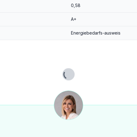
0,58
g.
A+
Energiebedarfs-ausweis
 ohne lange Wege vor Ort absolvieren – ein großer Pluspunkt für den Alltag und die Lebensqualität.
Lade...
deal für Familien
nderes Wohngefühl
 Berge
g
Photovoltaik