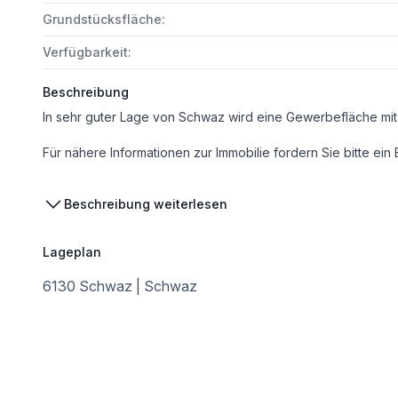
Grundstücksfläche:
Verfügbarkeit:
Beschreibung
Für nähere Informationen zur Immobilie fordern Sie bitte ein
Wir bitten Sie um Verständnis, dass wir unserer Nachweispflicht nachkommen müssen und wir Anfragen nur unter Angabe der vollständigen Kontaktda
Beschreibung weiterlesen
Nicht alle Immobilien sind auf der Webseite zu sehen. Sie können uns gerne
Lageplan
Der Vermittler ist als Doppelmakler tätig.
Sofern Sie eine Immobilie verkaufen oder vermieten möchten, stehe ich Ihnen jederzeit gerne zur Verfügung und freu
6130 Schwaz | Schwaz
Mag. Klaus Bodner
Tel.: 0676 / 30 40 477, Mail: bodner@conterra.at
Weitere interessante Objekte finden Sie unter http://www.re