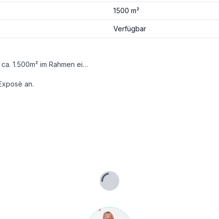
1500 m²
Verfügbar
In sehr guter Lage von Schwaz wird eine Gewerbefläche mit ca. 1.500m² im Rahmen eines Baurechts vergeben.
 Exposè an.
ten (Name, Adresse, Telefonnummer, Email) beantworten können!
 einen Suchwunsch bekannt geben.
e mich, wenn Sie meine Dienste in Anspruch nehmen.
Lade...
max-recon.at/