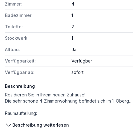
Zimmer:
4
Badezimmer:
1
Toilette:
2
Stockwerk:
1
Altbau:
Ja
Verfügbarkeit:
Verfügbar
Verfügbar ab:
sofort
Beschreibung
Residieren Sie in Ihrem neuen Zuhause!
Die sehr schöne 4-Zimmerwohnung befindet sich im 1. Obergeschoss (Lift vorhanden), bietet eine Nutzfläche von ca. 146 m³ und 2 Balkone.
Raumaufteilung:
+ 4 Zimmer (1 Zimmer mit Zugang auf einen Balkon)
Beschreibung weiterlesen
+ großzügige Küche mit Zugang auf den Balkon
+ separate Toilette mit Handwaschbecken
+ Bad mit Dusche, Wanne, Doppelwaschbecken, Toilette und Fenster