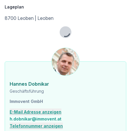
Sonstige
Lageplan
Bank <250m
Geldautomat <250m
8700 Leoben | Leoben
Post <250m
Polizei <500m
Lade...
Verkehr
Bus <250m
Autobahnanschluss <2.500m
Bahnhof <750m
Flughafen <10.000m
Angaben Entfernung Luftlinie / Quelle: OpenStreetMap
Hannes Dobnikar
Geschäftsführung
Immovent GmbH
E-Mail Adresse anzeigen
h.dobnikar@immovent.at
Telefonnummer anzeigen