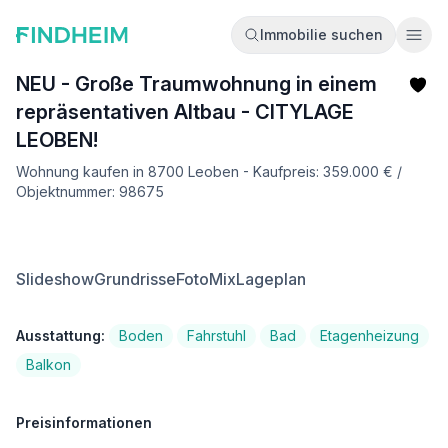
Immobilie suchen
Ope
NEU - Große Traumwohnung in einem
repräsentativen Altbau - CITYLAGE
LEOBEN!
Wohnung kaufen in 8700 Leoben - Kaufpreis: 359.000 € /
Objektnummer: 98675
Slideshow
Grundrisse
FotoMix
Lageplan
Ausstattung:
Boden
Fahrstuhl
Bad
Etagenheizung
Balkon
Preisinformationen