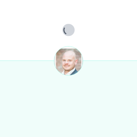
ünfte durch Veräußerer, Behörden usw. übernehmen wir keine Gewähr.
Lade...