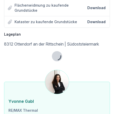
Sie überlegen Ihre Immobilie zu verkaufen oder zu vermieten?
Flächenwidmung zu kaufende
Download
Sie fragen sich, ob ein Makler Sinn macht? Am Besten gleich zur NR. 1 !
Grundstücke
Jetzt kostenlos Beratungstermin vereinbaren unter 03326 / 54 332
Kataster zu kaufende Grundstücke
Download
Lageplan
8312 Ottendorf an der Rittschein | Südoststeiermark
Lade...
Yvonne Gabl
RE/MAX Thermal