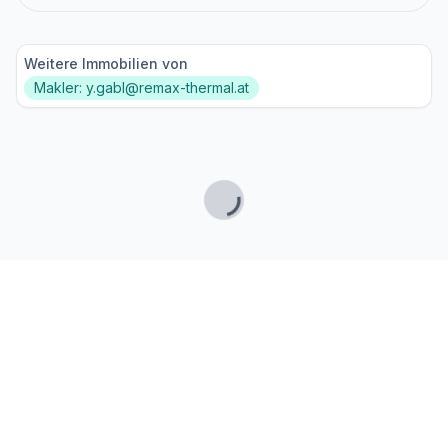
Weitere Immobilien von
Makler: y.gabl@remax-thermal.at
Lade...
Fußzeile
Finde passende Kaufimmobilien
- oder werde gefunden!
Mit moderner Technologie zum perfekten Match.
FINDHEIM