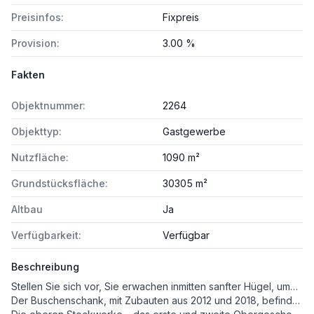
Preisinfos:
Fixpreis
Provision:
3.00 %
Fakten
Objektnummer:
2264
Objekttyp:
Gastgewerbe
Nutzfläche:
1090 m²
Grundstücksfläche:
30305 m²
Altbau
Ja
Verfügbarkeit:
Verfügbar
Beschreibung
Stellen Sie sich vor, Sie erwachen inmitten sanfter Hügel, umgeben von gepflegten Weinbergen, während die Riegersburg majestätisch am Horizont erscheint – genau hier, in der begehrten Hügellandschaft von Krennach, wartet eine Liegenschaft, die in der Südoststeiermark ihresgleichen sucht. Dieses außergewöhnliche Anwesen vereint eine idyllische Lage, weitläufige landwirtschaftliche Flächen, gepflegte Weingärten, großzügige Parkmöglichkeiten und einen vollständig renovierten Buschenschank, der sofort betrieben oder flexibel anders genutzt werden kann.
Der Buschenschank, mit Zubauten aus 2012 und 2018, befindet sich im Untergeschoss und wurde umfassend modernisiert. Helle, einladende Gasträume, zwei beeindruckende Wintergärten mit weitem Blick über die Hügellandschaft, eine funktionale Küche, ein stilvoller Barbereich direkt daneben Getränkekühllager, hochwertige Holzfenster, Fußbodenheizung und moderne Sanitäranlagen schaffen ein Ambiente, das traditionelle steirische Gemütlichkeit mit zeitgemäßem Komfort verbindet. Hier kann ohne Verzögerung gestartet werden – ideal für Gastronomen, Genussmenschen oder kreative Unternehmer.