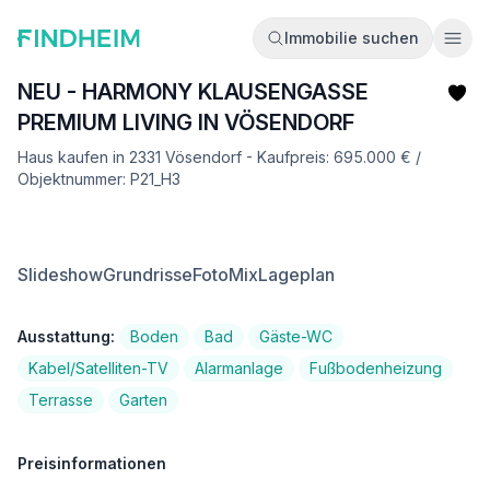
Immobilie suchen
Ope
NEU - HARMONY KLAUSENGASSE
PREMIUM LIVING IN VÖSENDORF
Haus kaufen in 2331 Vösendorf - Kaufpreis: 695.000 € /
Objektnummer: P21_H3
Slideshow
Grundrisse
FotoMix
Lageplan
Ausstattung:
Boden
Bad
Gäste-WC
Kabel/Satelliten-TV
Alarmanlage
Fußbodenheizung
Terrasse
Garten
Preisinformationen