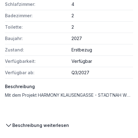
Schlafzimmer:
4
Badezimmer:
2
Toilette:
2
Baujahr:
2027
Zustand:
Erstbezug
Verfügbarkeit:
Verfügbar
Verfügbar ab:
Q3/2027
Beschreibung
Mit dem Projekt HARMONY KLAUSENGASSE - STADTNAH WOHNEN. IM GRÜNEN LEBEN entsteht eines der exklusivsten Projekte in Vösendorf bestehend aus 10 Reihenhäusern, Terrassen, Gärten und 20 PKW Abstellplätzen. Besonderes Augenmerk liegt auf der gehobenen Ausstattung: Massive Ziegelbauweise, Fußbodenheizung für die Wintermonate und Kühldecken als beste Alternative zur Klimaanlage in den Sommermonaten. Edle Eichenparkettböden, zargenlose Innentüren sowie eine Alarmanlage sorgen für modernen Wohnkomfort und ein sicheres Zuhause. Das Haus 3 empfängt Sie mit einem einladenden Eingangsbereich, der über eine Garderobe und ein WC verfügt. Der offene Wohnbereich erstreckt sich über ca. 32m² und bietet Platz für eine stilvolle Küche sowie einen großen Esstisch und ein komfortables Sofa. Ein XXL Schiebeelement eröffnet den Zugang zum praktisch angelegten Garten. Über eine elegante Treppe gelangt man in das erste Obergeschoss, das zwei helle und freundliche Zimmer, ein WC sowie ein Badezimmer mit Badewanne und Doppelhandwaschbecken beherbergt. Ein weiteres Highlight ist das Dachgeschoss dieses mit zwei gemütlichen Schlafzimmern einen praktischen Abstellraum sowie einem weiteren Badezimmer mit Dusche, Handwaschbecken und WC ausgestattet ist. Der Einheit stehen 2 PKW Abstellplätze zur Verfügung und können jeweils um EUR 11.500,- erworben werden.
Beschreibung weiterlesen