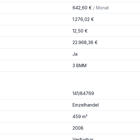
642,60 €
/ Monat
1.276,02 €
12,50 €
22.968,36 €
Ja
3 BMM
141/84769
Einzelhandel
459 m²
2008
Verfügbar