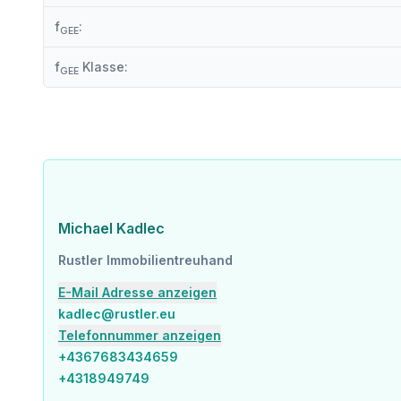
f
:
GEE
f
Klasse:
GEE
Michael Kadlec
Rustler Immobilientreuhand
E-Mail Adresse anzeigen
kadlec@rustler.eu
Telefonnummer anzeigen
+4367683434659
+4318949749