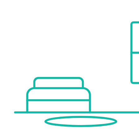
Verkehr
Bus <125m
U-Bahn <600m
Straßenbahn <150m
Bahnhof <400m
Autobahnanschluss <2.050m
Angaben Entfernung Luftlinie / Quelle: OpenStreetMap