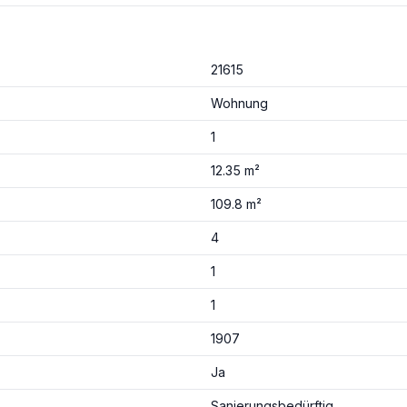
21615
Wohnung
1
12.35 m²
109.8 m²
4
1
1
1907
Ja
Sanierungsbedürftig