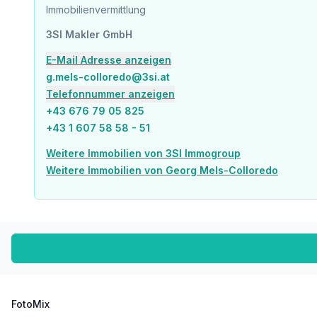
Arzt <50m
Immobilienvermittlung
Apotheke <150m
3SI Makler GmbH
Klinik <150m
Krankenhaus <525m
E-Mail Adresse anzeigen
g.mels-colloredo@3si.at
Kinder & Schulen
Schule <150m
Telefonnummer anzeigen
Kindergarten <100m
+43 676 79 05 825
Universität <350m
+43 1 607 58 58 - 51
Höhere Schule <525m
Weitere Immobilien von 3SI Immogroup
Nahversorgung
Weitere Immobilien von Georg Mels-Colloredo
Supermarkt <50m
Bäckerei <225m
Einkaufszentrum <650m
Sonstige
Geldautomat <425m
Bank <125m
Post <150m
Polizei <500m
FotoMix