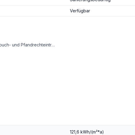
Verfügbar
si.at/de/gebuehren-aktion [http://www.3si.at/de/gebuehren-aktion]
s Ihnen maximale Freiheit in der Gestaltung lässt – ganz nach Ihren persönlichen Vorstellungen und Bedürfnissen.
121,6 kWh/(m²*a)