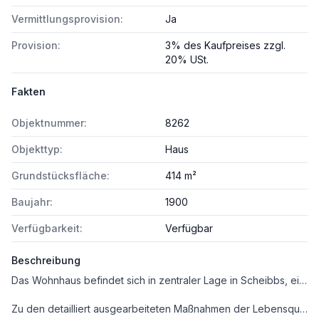
Vermittlungsprovision:
Ja
Provision:
3% des Kaufpreises zzgl.
20% USt.
Fakten
Objektnummer:
8262
Objekttyp:
Haus
Grundstücksfläche:
414 m²
Baujahr:
1900
Verfügbarkeit:
Verfügbar
Beschreibung
Das Wohnhaus befindet sich in zentraler Lage in Scheibbs, einer Kleinstadt mit Zukunft! Die Möglichkeiten dieser Immobilie, die Lage - nicht weit vom Landesklinikum Scheibbs - die Raumaufteilung der Wohnungen, das alles lässt Raum für vielseitige Nutzung. Investieren in die Zukunft – hier beginnt IHRE Chance!
Zu den detailliert ausgearbeiteten Maßnahmen der Lebensqualität in Scheibbs gehören eine Verkehrsberuhigung in der Innenstadt, eine Begegnungszone, ein Parkplatz- und Mobilitätskonzept, die Gestaltung des Kapuzinerplatzes.