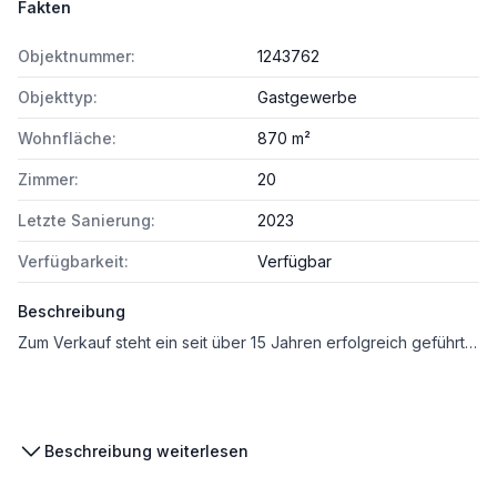
Fakten
Objektnummer:
1243762
Objekttyp:
Gastgewerbe
Wohnfläche:
870 m²
Zimmer:
20
Letzte Sanierung:
2023
Verfügbarkeit:
Verfügbar
Beschreibung
Zum Verkauf steht ein seit über 15 Jahren erfolgreich geführtes Familienhotel in einer der schönsten Gegenden von Rovinj. Das Objekt ist als Alleineigentum im Grundbuch eingetragen und befindet sich seit rund zwei Jahren im Verkauf. Der Angebotspreis wurde kürzlich von 4,5 Mio. € auf 3,7 Mio. € reduziert.
Das Hotel liegt in einer ruhigen Wohngegend, nur wenige Schritte vom Meer entfernt, umgeben von Pinienwäldern. Gleichzeitig ist das Stadtzentrum von Rovinj in nur 10 Gehminuten erreichbar. In unmittelbarer Umgebung befinden sich weitere exklusive Hotels, was die Lage zusätzlich aufwertet.
Beschreibung weiterlesen