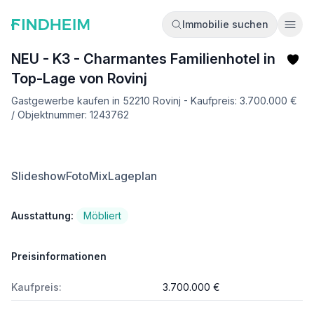
Immobilie suchen
Ope
NEU - K3 - Charmantes Familienhotel in
Top-Lage von Rovinj
Gastgewerbe kaufen in 52210 Rovinj - Kaufpreis: 3.700.000 €
/ Objektnummer: 1243762
Slideshow
FotoMix
Lageplan
Ausstattung:
Möbliert
Preisinformationen
Kaufpreis:
3.700.000 €