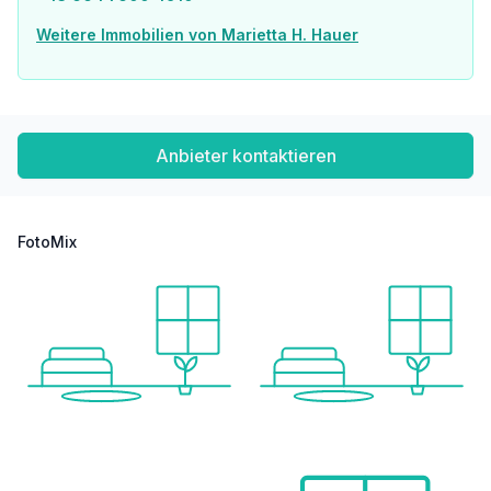
Mehr Infos: www.k3-immo.eu [http://www.k3-immo.eu/] – „Wohnen am Meer“
Weitere Immobilien von Marietta H. Hauer
Wir weisen darauf hin, dass zwischen dem Vermittler und dem zu vermittelnden Dritten ein familiäres oder wirtschaftliches Naheverhältnis besteht.
Anbieter kontaktieren
FotoMix