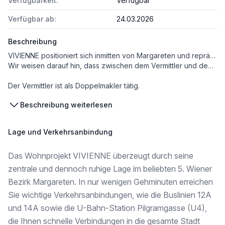
Verfügbarkeit:
Verfügbar
Verfügbar ab:
24.03.2026
Beschreibung
VIVIENNE positioniert sich inmitten von Margareten und repräsentiert stilvolles Wohnen und reine Lebensfreude. Der wiederbelebte Wiener Altbau in der Siebenbrunnengasse 65 im Herzen des 5. Bezirks zeigt sich zeitlos, elegant und voller Elan. Seine Bauweise ist ebenso beeindruckend und lebendig wie die von Wien. Die Lage befindet sich strategisch zwischen dem geschäftigen Stadtleben und dem malerischen Einsiedlerpark und verbindet urbanen Charme mit erholungsreichen Rückzugsorten. In Margareten gibt es eine Vielzahl von Restaurants und erstklassigen Verkehrsanbindungen, die das Leben anregen.
Wir weisen darauf hin, dass zwischen dem Vermittler und dem zu vermittelnden Dritten ein familiäres oder wirtschaftliches Naheverhältnis besteht.
Der Vermittler ist als Doppelmakler tätig.
Beschreibung weiterlesen
Infrastruktur / Entfernungen
Gesundheit
Lage und Verkehrsanbindung
Arzt <250m
Apotheke <250m
Das Wohnprojekt VIVIENNE überzeugt durch seine
Klinik <1.000m
Krankenhaus <1.000m
zentrale und dennoch ruhige Lage im beliebten 5. Wiener
Bezirk Margareten. In nur wenigen Gehminuten erreichen
Kinder & Schulen
Sie wichtige Verkehrsanbindungen, wie die Buslinien 12A
Schule <250m
Kindergarten <250m
und 14A sowie die U-Bahn-Station Pilgramgasse (U4),
Universität <1.000m
die Ihnen schnelle Verbindungen in die gesamte Stadt