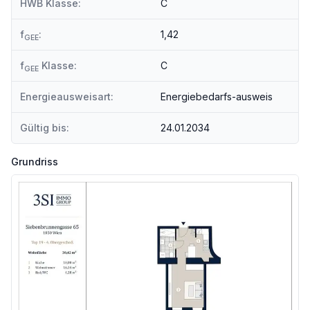
HWB Klasse:
C
f
:
1,42
GEE
f
Klasse:
C
GEE
Energieausweisart:
Energiebedarfs-ausweis
Gültig bis:
24.01.2034
Grundriss