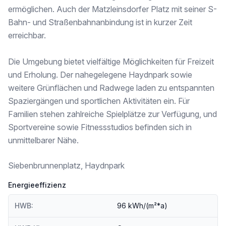
Höhere Schule <1.000m
ermöglichen. Auch der Matzleinsdorfer Platz mit seiner S-
Nahversorgung
Bahn- und Straßenbahnanbindung ist in kurzer Zeit
Supermarkt <250m
erreichbar.
Bäckerei <250m
Einkaufszentrum <1.250m
Die Umgebung bietet vielfältige Möglichkeiten für Freizeit
Sonstige
und Erholung. Der nahegelegene Haydnpark sowie
Geldautomat <250m
weitere Grünflächen und Radwege laden zu entspannten
Bank <250m
Spaziergängen und sportlichen Aktivitäten ein. Für
Post <500m
Polizei <750m
Familien stehen zahlreiche Spielplätze zur Verfügung, und
Sportvereine sowie Fitnessstudios befinden sich in
Verkehr
unmittelbarer Nähe.
Bus <250m
U-Bahn <500m
Straßenbahn <500m
Siebenbrunnenplatz, Haydnpark
Bahnhof <500m
Autobahnanschluss <3.500m
Energieeffizienz
Angaben Entfernung Luftlinie / Quelle: OpenStreetMap
HWB:
96 kWh/(m²*a)