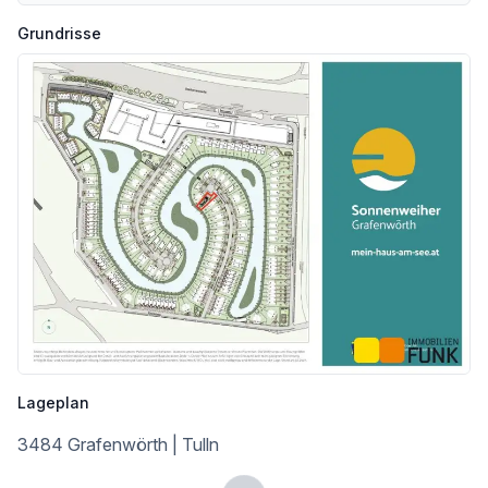
Immobilien Funk._success in real estate_
Grundrisse
Infrastruktur / Entfernungen
Gesundheit
Arzt <4.000m
Apotheke <7.500m
Klinik <7.500m
Kinder & Schulen
Schule <1.500m
Kindergarten <1.500m
Nahversorgung
Supermarkt <1.500m
Bäckerei <1.500m
Sonstige
Lageplan
Bank <1.500m
Geldautomat <1.500m
3484 Grafenwörth | Tulln
Post <1.500m
Polizei <1.500m