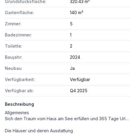
Grundstücksfläche:
320.43 m²
Gartenfläche:
140 m²
Zimmer:
5
Badezimmer:
1
Toilette:
2
Baujahr:
2024
Neubau
Ja
Verfügbarkeit:
Verfügbar
Verfügbar ab:
Q4 2025
Beschreibung
Allgemeines
Sich den Traum vom Haus am See erfüllen und 365 Tage Urlaubsfeeling genießen. Das ist möglich im Sonnenweiher Grafenwörth, ca. 30 Fahrminuten von der Stadtgrenze Wiens entfernt, im Herzen der Region Wagram. Ein nachhaltiges, gut durchdachtes Gesamtkonzept, erstklassige Architektur, hochwertige Ausstattung und viel Grünraum fördern das besondere Lebensgefühl am Sonnenweiher. Die Verkehrsanbindung Richtung Wien und Krems (S5, Stockerauer Schnellstraße) sowie nach St. Pölten (S33) ist ausgezeichnet. In der Gemeinde Grafenwörth gibt es ausreichend Einkaufsmöglichkeiten für Güter des täglichen Bedarfs, Kinderbetreuungseinrichtungen und Schulen. In diesem wunderbaren, regionalen Umfeld eingebettet, entstehen an einem mäanderförmig angelegten, ca. 36.000 m² großen See in mehreren Bauabschnitten insges. 170 Wohnimmobilien der Sonderklasse in Form von Einfamilien-, Doppel- u. Reihenhäusern im Eigentum.
Die Häuser und deren Ausstattung