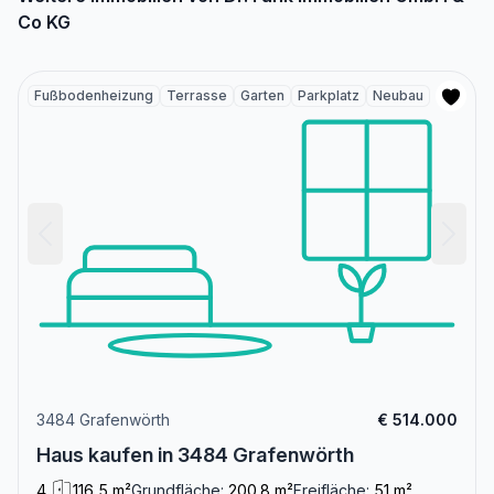
Co KG
Fußbodenheizung
Terrasse
Garten
Parkplatz
Neubau
3484 Grafenwörth
€ 514.000
Haus kaufen in 3484 Grafenwörth
4
116,5 m²
Grundfläche:
200.8 m²
Freifläche:
51 m²