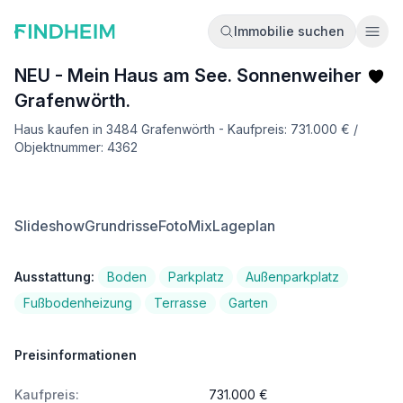
Immobilie suchen
Ope
NEU - Mein Haus am See. Sonnenweiher
Grafenwörth.
Haus kaufen in 3484 Grafenwörth - Kaufpreis: 731.000 € /
Objektnummer: 4362
Slideshow
Grundrisse
FotoMix
Lageplan
Ausstattung:
Boden
Parkplatz
Außenparkplatz
Fußbodenheizung
Terrasse
Garten
Preisinformationen
Kaufpreis:
731.000 €