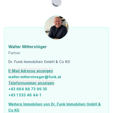
Lade...
Verkehr
Bus <1.000m
Autobahnanschluss <1.500m
Bahnhof <3.500m
Angaben Entfernung Luftlinie / Quelle: OpenStreetMap
Walter Mitterstöger
Partner
Dr. Funk Immobilien GmbH & Co KG
E-Mail Adresse anzeigen
walter.mitterstoeger@funk.at
Telefonnummer anzeigen
+43 664 88 73 99 35
+43 1 533 46 44-1
Weitere Immobilien von Dr. Funk Immobilien GmbH &
Co KG