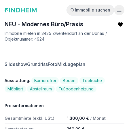
Immobilie suchen
Ope
NEU - Modernes Büro/Praxis
Immobilie mieten in 3435 Zwentendorf an der Donau /
Objektnummer: 4924
Slideshow
Grundriss
FotoMix
Lageplan
Ausstattung:
Barrierefrei
Boden
Teeküche
Möbliert
Abstellraum
Fußbodenheizung
Preisinformationen
Gesamtmiete (exkl. USt.):
1.300,00 €
/ Monat
Umsatzsteuer:
260,00 €