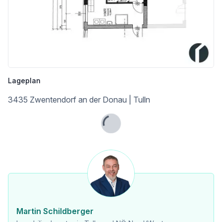
Sonstige
Geldautomat <500m
Bank <500m
Post <6.500m
Polizei <6.000m
Verkehr
Bus <500m
Lageplan
Bahnhof <4.000m
Autobahnanschluss <5.500m
3435 Zwentendorf an der Donau | Tulln
Angaben Entfernung Luftlinie / Quelle: OpenStreetMap
Lade...
Martin Schildberger