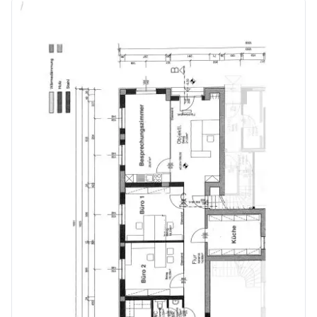
Gemeinsam stark für Ihre Immobilie.
Sie möchten verkaufen oder vermieten? Wir sind für Sie da.
Infrastruktur / Entfernungen
Gesundheit
Arzt <1.000m
Klinik <8.500m
Apotheke <5.000m
Kinder & Schulen
Kindergarten <500m
Schule <500m
Nahversorgung
Supermarkt <500m
Bäckerei <4.500m
Einkaufszentrum <5.000m