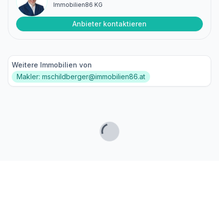
Immobilien86 KG
Anbieter kontaktieren
Weitere Immobilien von
Makler: mschildberger@immobilien86.at
Lade...
Fußzeile
Finde passende Kaufimmobilien
- oder werde gefunden!
Mit moderner Technologie zum perfekten Match.