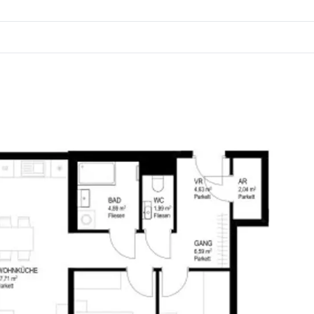
nen
engarten
 WC und Küche
einschaftsbeeten
 Baufeld 14A wird dadurch zu einem Vorzeigeprojekt
ie Temperierung (Grundkühlung) im Sommer.
rom.
he Frischluftzufuhr sicher.
owie die Warmwasserbereitung.
oßdecke) sorgen für ein ausgeglichenes Raumklima.