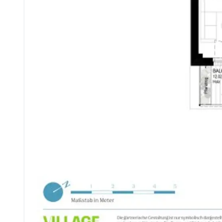
So entsteht ein Zusammenspiel aus Wohnkomfort, Energieeffizienz und ökologischer Verantwo
Nähere Informationen zu den Wohnungen auch online unter
https://villageimdritten.at/wohnungsfinder/ [https://villageim
ARE
Die ARE ist eine der größten Immobiliengesellschaften Österreichs und hat bereits einige der prägendsten Bauprojekte Wiens realisiert – darunter die Sanierung des historischen Palais Epstein am Ring sowie die markanten TrIIIple Tow
LAGE
* Otto-Preminger-Straße 16, 1030 Wien, Landstraße
* Hilde-Güden-Promenade 7, 1030 Wien, Landstraße
LAGE – URBAN UND GRÜN
* Direkt am rund 2 Hektar großen Bert-Brecht-Park – Natur und
* Straßenbahn: Linie 18 (Wildgansplatz, 2 Min.), Linie 71 (St.
* Neue Straßenbahnlinie 18: ab voraussichtlich Herbst 2026 direkte Verbindung von Schlachthausgasse (U3) zur U2 Stadio
* S-Bahn: Station St. Marx (2 Min.), Quartier Belvedere (15 
* U-Bahn: U3 Schlachthausgasse (15 Min.), U1 Hauptbahnhof
* Hauptbahnhof Wien: 7 Minuten mit der Straßenbahn