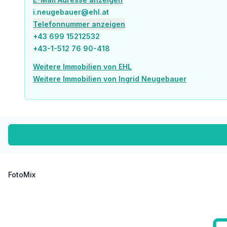
Apotheke <500m
i.neugebauer@ehl.at
Klinik <500m
Telefonnummer anzeigen
Krankenhaus <1.000m
+43 699 15212532
+43-1-512 76 90-418
Kinder & Schulen
Schule <500m
Weitere Immobilien von EHL
Kindergarten <500m
Weitere Immobilien von Ingrid Neugebauer
Universität <500m
Höhere Schule <500m
Nahversorgung
Supermarkt <500m
Bäckerei <500m
Einkaufszentrum <500m
Sonstige
Geldautomat <500m
FotoMix
Bank <500m
Post <500m
Polizei <1.000m
Verkehr