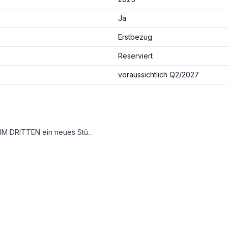
Ja
Erstbezug
Reserviert
voraussichtlich Q2/2027
, die nicht begehbar sind, werden begrünt. Sharing-Angebote, Einkaufsmöglichkeiten und Gastronomie liegen direkt vor der Haustüre. Nachhaltigkeit, kurze Wege und hohe Lebensqualität sind die Leitlinien dieses neuen Stadtviertels.
gieversorgung – Wohnen mitten in Wien, im Einklang mit der Natur.
 Beitrag zum sommerlichen Hitzeschutz leisten begrünte Freiraumzonen vor den Wohnungen sowie der textile Sonnenschutz an den Balkonfronten. Auf den Gründächern entsteht mit einem Biodiversitätskonzept neuer Lebensraum für Vögel und Insekten.