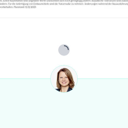
rx: 3 Minuten
n
ien Mitte sowie am Hauptbahnhof
dtpark, Hundertwasserhaus,
Lade...
er
der wirtschaftliches Naheverhältnis besteht.