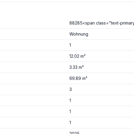
88285<span class="text-primar
Wohnung
1
12.02 m²
3.33 m²
69.89 m²
3
1
1
1
2025