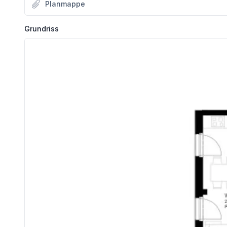
Planmappe
Ausstattung im Überblick
Grundriss
* Edle Parkettböden in allen Wohnräumen
* Fliesenbäder mit bodenebenen Duschen oder Badewan
* Holz-Alu-Fenster mit Dreifach-Isolierverglasung
* Außenliegender Sonnenschutz bei allen Fenstern
* WK3-Sicherheitstüren und Videogegensprechanlage
* Private Außenflächen: Balkon, Loggia, Terrasse oder Eig
* Gemeinschaftsraum mit vorgelagerter Terrasse, Garten,
* Kleinkinderspielplatz „Spiel-Hain“ mit angrenzenden Gem
ENERGIE MIT ZUKUNFT
Das gesamte Quartier setzt auf ein innovatives Anergienetz, das Gebäude verbindet und Energieflüsse optimiert. Auch
nachhaltiger Versorgung:
* Erdsonden in Kombination mit Wärmepumpen liefern Energie zur Raumheizung im Winter und für d
* Photovoltaikanlagen am Dach erzeugen erneuerbaren St
* Pendellüftungen mit Wärmerückgewinnung stellen kontinuierlic
* Fernwärmeanschluss unterstützt die Versorgung in Spitzenzeiten s
* Fußbodenheizung im Erdgeschoß und Bauteilaktivierung in den Obergeschoßen (über die jeweils darüberliegenden Gesch