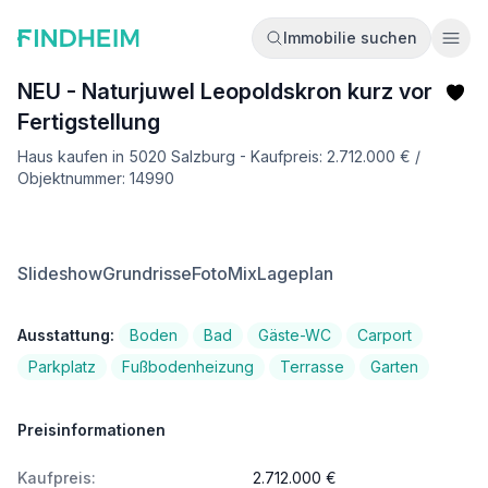
Immobilie suchen
Ope
NEU - Naturjuwel Leopoldskron kurz vor
Fertigstellung
Haus kaufen in 5020 Salzburg - Kaufpreis: 2.712.000 € /
Objektnummer: 14990
Slideshow
Grundrisse
FotoMix
Lageplan
Ausstattung:
Boden
Bad
Gäste-WC
Carport
Parkplatz
Fußbodenheizung
Terrasse
Garten
Preisinformationen
Kaufpreis:
2.712.000 €