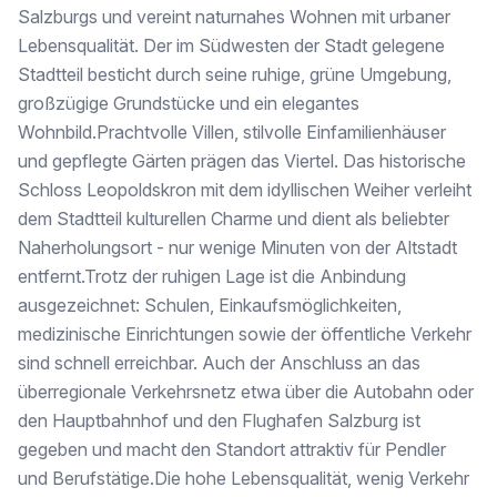
Salzburgs und vereint naturnahes Wohnen mit urbaner
Architecture meets living art-
Lebensqualität. Der im Südwesten der Stadt gelegene
_Link: _!https://www.youtube.com/watch?v=GEFQ7grF9sg
Stadtteil besticht durch seine ruhige, grüne Umgebung,
großzügige Grundstücke und ein elegantes
In a quiet location in Leopoldskron, a villa of the highest caliber awaits you - an architectural masterpiece that sets new standards in design, material selection, and furnishings. This unique property impresses not only with its modern design language but also with its lovingly selected details and high-quality materials.
Wohnbild.Prachtvolle Villen, stilvolle Einfamilienhäuser
Upon entering, the extraordinary character of this house reveals itself: The open-plan living area on the ground floor unites kitchen, dining area, and living room into a stylish center of the house. The elegant kitchen in dark tones is fully equipped and, with a sophisticated stone countertop, a wooden wine rack, and a wine fridge, is a true eye-catcher. Following is the light-filled dining area along the generous glass front, followed by the cozy living area with designer furniture. A fireplace provides cozy warmth on cold days!
und gepflegte Gärten prägen das Viertel. Das historische
Schloss Leopoldskron mit dem idyllischen Weiher verleiht
In the garden, there would be plenty of space for a swimming pool.
dem Stadtteil kulturellen Charme und dient als beliebter
Currently, the buyer could still influence the interior design, as the villa is in the construction stage. Completion is scheduled for the end of May 2026!
Naherholungsort - nur wenige Minuten von der Altstadt
entfernt.Trotz der ruhigen Lage ist die Anbindung
*** Finden Sie ab sofort unsere Immobilien auch auf der Maklerplattform www.alleimmobilien.at [http://www.alleimmobilien.at] ***
ausgezeichnet: Schulen, Einkaufsmöglichkeiten,
medizinische Einrichtungen sowie der öffentliche Verkehr
sind schnell erreichbar. Auch der Anschluss an das
überregionale Verkehrsnetz etwa über die Autobahn oder
Der Vermittler ist als Doppelmakler tätig.
den Hauptbahnhof und den Flughafen Salzburg ist
gegeben und macht den Standort attraktiv für Pendler
und Berufstätige.Die hohe Lebensqualität, wenig Verkehr