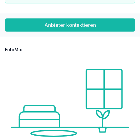
DIANOR Estates GmbH, Leopold-Werndl-Straße 27, 4400 Steyr
0676/4422972, office@dianor.at
Anbieter kontaktieren
FotoMix