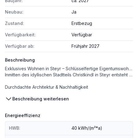
Baujahr:
ca. 2027
Neubau:
Ja
Zustand:
Erstbezug
Verfügbarkeit:
Verfügbar
Verfügbar ab:
Frühjahr 2027
Beschreibung
Exklusives Wohnen in Steyr – Schlüsselfertige Eigentumswohnung im ersten Obergeschoss in Christkindl
Inmitten des idyllischen Stadtteils Christkindl in Steyr entsteht ein modernes Wohnprojekt, das stilvolles Design mit zeitgemäßer Technik vereint. Bis zum Frühjahr 2027 werden hier sechs Eigentumswohnungen in zwei Baukörpern errichtet – mit Wohnflächen zwischen ca. 53 und 69 m². Jede Einheit bietet eine private Terrasse und die Erdgeschosswohnungen verfügen zusätzlich über einen ca. 125 m² großen Eigengarten.
Durchdachte Architektur & Nachhaltigkeit
Die Gebäude werden nach aktuellen ÖNORM-Baustandards errichtet und mit modernster Technik ausgestattet. Eine zentrale Luftwärmepumpe mit Warmwasseraufbereitung sorgt in Kombination mit einer Fußbodenheizung für ein angenehmes Raumklima.
Beschreibung weiterlesen
Energieeffizienz
Ihre Vorteile auf einen Blick:
HWB:
40 kWh/(m²*a)
+ schlüsselfertig