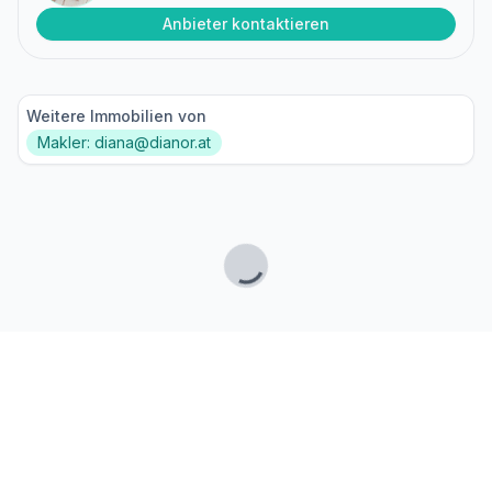
Anbieter kontaktieren
Weitere Immobilien von
Makler: diana@dianor.at
Lade...
Fußzeile
Finde passende Kaufimmobilien
- oder werde gefunden!
Mit moderner Technologie zum perfekten Match.