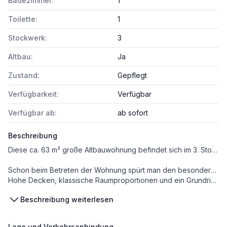
Badezimmer:
1
Toilette:
1
Stockwerk:
3
Altbau:
Ja
Zustand:
Gepflegt
Verfügbarkeit:
Verfügbar
Verfügbar ab:
ab sofort
Beschreibung
Diese ca. 63 m² große Altbauwohnung befindet sich im 3. Stock eines klassischen Wiener Zinshauses (ohne Lift) und vereint die zeitlose Eleganz des Altbaus mit einer optimalen Raumaufteilung und absoluter Ruhe mitten in der Stadt Wien
Schon beim Betreten der Wohnung spürt man den besonderen Charakter:
Hohe Decken, klassische Raumproportionen und ein Grundriss, der sowohl funktional als auch wohnlich ist. Besonders hervorzuheben ist das großzügige Schlafzimmer, das durch seine Größe und Helligkeit beeindruckt und vielfältige Gestaltungsmöglichkeiten bietet.
Beschreibung weiterlesen
Die Wohnung ist aktuell bewohnbar und bietet bereits jetzt eine angenehme Wohnatmosphäre. Mit ein paar kosmetischen Eingriffen lässt sich hier jedoch eine echte Wohlfühloase gestalten – ideal für Eigennutzer mit Sinn für Stil oder als charmante Stadtwohnung mit Aufwertungspotenzial.
Die Lage überzeugt auf ganzer Linie: Trotz der ruhigen Ausrichtung genießen Sie alle Vorzüge einer ausgezeichneten Infrastruktur – Einkaufsmöglichkeiten, öffentliche Verkehrsanbindungen, Gastronomie und Freizeitangebote befinden sich in unmittelbarer Nähe.
Lage und Verkehrsanbindung