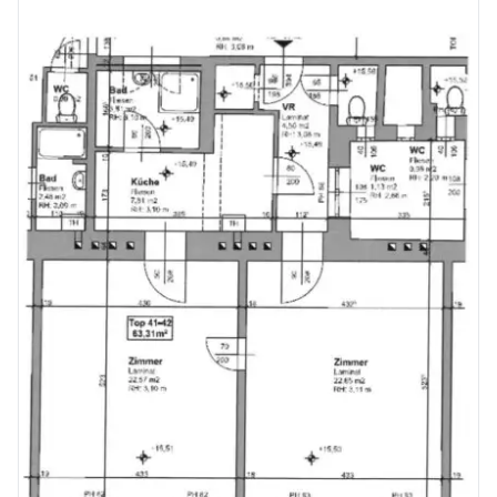
*
bewohnbar, jedoch mit Potenzial zur stilvollen Modernisierung
*
hervorragende Lage mit bester Anbindung und Infrastruktur
Diese Wohnung ist ein echtes Juwel für Liebhaber des Wiener Altbaus, die ihre persönliche Note einbringen möchten.
Vereinbaren Sie gerne einen Besichtigungstermin unter 0676 - 342 77 18 oder md@mast-immo.at
Ihr Immobilienberater
Herr Manuel Daniloglu
MAST Immo GmbH
Kosten:
_- Grunderwerbssteuer: 3,5%
- Eintragungsgebühr: 1,1%
- Maklerhonorar: 3% zzgl. MwSt.
- KV & Notar: ca. 1,5% zzgl. MwSt._