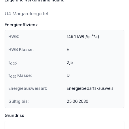
Highlights im Überblick:
U4 Margaretengürtel
*
Energieeffizienz
ca. 63 m² Wohnfläche
HWB:
149,1 kWh/(m²*a)
*
2 Zimmer mit perfekter Raumaufteilung
HWB Klasse:
E
*
Kunststofffenster aus dem Jahr 2011/2012 mit Oberlichte
f
:
2,5
GEE
*
f
Klasse:
D
sep. WC
GEE
Energieausweisart:
Energiebedarfs-ausweis
*
großzügiges Schlafzimmer
Gültig bis:
25.06.2030
*
klassischer Wiener Altbau mit Flair
Grundriss
*
absolute Ruhelage im 3. Stock (ohne Lift)