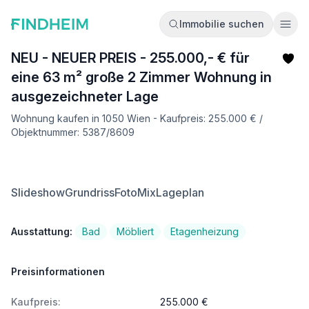
Immobilie suchen
Ope
NEU - NEUER PREIS - 255.000,- € für
eine 63 m² große 2 Zimmer Wohnung in
ausgezeichneter Lage
Wohnung kaufen in 1050 Wien - Kaufpreis: 255.000 € /
Objektnummer: 5387/8609
Slideshow
Grundriss
FotoMix
Lageplan
Ausstattung:
Bad
Möbliert
Etagenheizung
Preisinformationen
Kaufpreis:
255.000 €