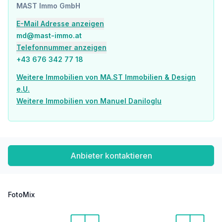
Einkaufszentrum <1.500m
MAST Immo GmbH
Sonstige
E-Mail Adresse anzeigen
Geldautomat <500m
md@mast-immo.at
Bank <500m
Telefonnummer anzeigen
Post <500m
+43 676 342 77 18
Polizei <1.000m
Weitere Immobilien von MA.ST Immobilien & Design
Verkehr
e.U.
Bus <500m
Weitere Immobilien von Manuel Daniloglu
U-Bahn <500m
Straßenbahn <500m
Bahnhof <500m
Autobahnanschluss <4.000m
Angaben Entfernung Luftlinie / Quelle: OpenStreetMap
Anbieter kontaktieren
FotoMix