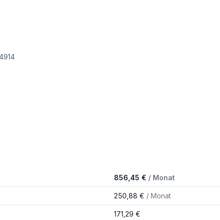
 4914
856,45 €
/ Monat
250,88 €
/ Monat
171,29 €