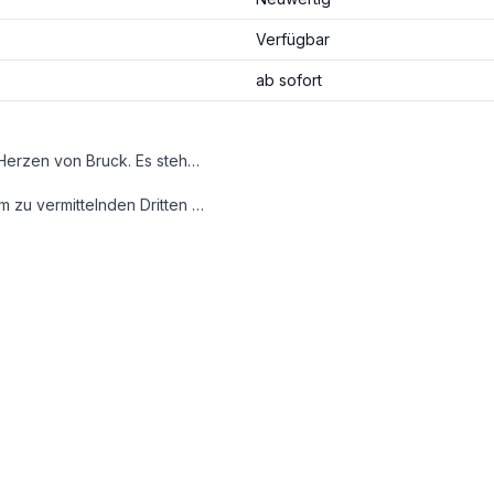
Verfügbar
ab sofort
Das komplett neu sanierte Büro bzw. die Ordination liegt im Herzen von Bruck. Es stehen Ihnen 2 - mit Parkett - top ausgestattete Räume zur Verfügung. Die Arbeitsplätze sind mit einer Klimaanlage ausgestattet. Die Sanitäranlage ist großzügig angelegt. Das Büro liegen in der Fußgängerzone der Mittergasse in Bruck an der Mur. Wunderschöne Lage in bester Aussicht und doch voll am Punkt.
der wirtschaftliches Naheverhältnis besteht.