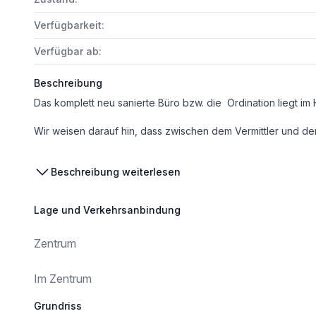
Verfügbarkeit:
Verfügbar ab:
Beschreibung
Wir weisen darauf hin, dass zwischen dem Vermittler und dem zu vermittelnden Dritten ein familiäres o
Infrastruktur / Entfernungen
Beschreibung weiterlesen
Gesundheit
Arzt <50m
Lage und Verkehrsanbindung
Apotheke <125m
Krankenhaus <1.475m
Zentrum
Kinder & Schulen
Schule <325m
Im Zentrum
Kindergarten <675m
Universität <3.825m
Grundriss