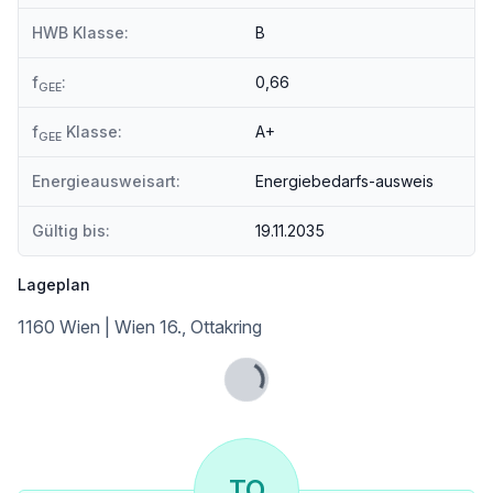
U-Bahn <750m
HWB Klasse:
B
Straßenbahn <250m
Bahnhof <750m
f
:
0,66
Autobahnanschluss <4.750m
GEE
Angaben Entfernung Luftlinie / Quelle: OpenStreetMap
f
Klasse:
A+
GEE
Energieausweisart:
Energiebedarfs-ausweis
Gültig bis:
19.11.2035
Lageplan
1160 Wien | Wien 16., Ottakring
Lade...
TO