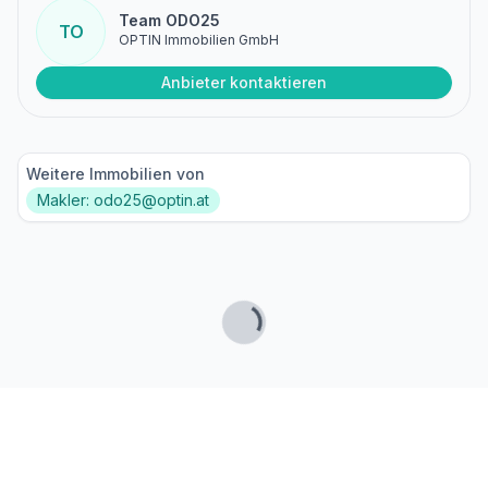
Team ODO25
TO
OPTIN Immobilien GmbH
Anbieter kontaktieren
Weitere Immobilien von
Makler: odo25@optin.at
Lade...
Fußzeile