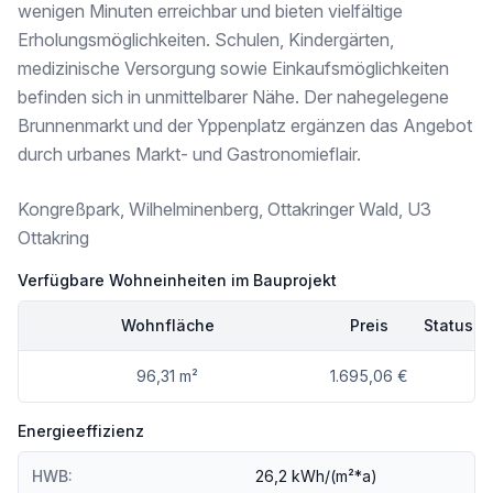
Apotheke <250m
wenigen Minuten erreichbar und bieten vielfältige
Klinik <1.000m
Erholungsmöglichkeiten. Schulen, Kindergärten,
Krankenhaus <500m
medizinische Versorgung sowie Einkaufsmöglichkeiten
Kinder & Schulen
befinden sich in unmittelbarer Nähe. Der nahegelegene
Schule <250m
Brunnenmarkt und der Yppenplatz ergänzen das Angebot
Kindergarten <250m
durch urbanes Markt- und Gastronomieflair.
Universität <1.750m
Höhere Schule <1.500m
Kongreßpark, Wilhelminenberg, Ottakringer Wald, U3
Nahversorgung
Ottakring
Supermarkt <250m
Bäckerei <500m
Verfügbare Wohneinheiten im Bauprojekt
Einkaufszentrum <500m
Wohnfläche
Preis
Status
Sonstige
Geldautomat <250m
96,31 m²
1.695,06 €
Bank <500m
Post <500m
Polizei <500m
Energieeffizienz
Verkehr
HWB:
26,2 kWh/(m²*a)
Bus <250m