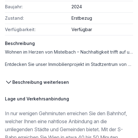
Baujahr:
2024
Zustand:
Erstbezug
Verfügbarkeit:
Verfügbar
Beschreibung
Wohnen im Herzen von Mistelbach – Nachhaltigkeit trifft auf urbanes Leben.
Entdecken Sie unser Immobilienprojekt im Stadtzentrum von Mistelbach, das höchsten Ansprüchen an Nachhaltigkeit, Ökologie und Ökonomie gerecht wird. Das heißt für Sie: Ihr Investment spart Kosten, schont die Umwelt und fördert das gesunde Leben.
Nachhaltigkeit, die überzeugt: Seit der 1. Stunde wird auf die entsprechenden Kriterien zur Erlangung der klimaaktiv und ÖGNB Zertifizierung Rücksicht genommen.
Beschreibung weiterlesen
In der Bahnstraße entstehen 3 Gebäudeteile:
Lage und Verkehrsanbindung
- Haus 1 Geschäfts- und Ordinationsflächen sowie barrierefreie Wohnungen
- Haus 2 Begleitetes Wohnen
In nur wenigen Gehminuten erreichen Sie den Bahnhof,
- Haus 3 Barrierefreie Eigentumswohnungen
welcher Ihnen eine nahtlose Anbindung an die
Ein KFZ-Tiefgaragenstellplatz im Untergeschoss kann erworben werden.
umliegenden Städte und Gemeinden bietet. Mit der S-
Bahn erreichen Sie Wien in etwa 40 bis 50 Minuten.