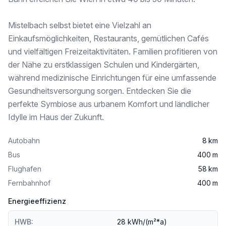
Saubere Abwicklung steht an oberster Stelle. So bieten wir Ihnen die provisionsfreie Kaufabwicklung nach Bauträgervertragsgesetz an (treuhändische Abwicklung mit Teilzahlungen).
Kaufpreis exkl. Tiefgaragenstellplatz. Kaufnebenkosten: 3,5% Grunderwerbsteuer, 1,1% Eintragung ins Grundbuch, 1,75% zzgl. 20% USt Vertragserstellung
Mistelbach selbst bietet eine Vielzahl an
Einkaufsmöglichkeiten, Restaurants, gemütlichen Cafés
Unsere Devise lautet: G’scheit wohnen.
und vielfältigen Freizeitaktivitäten. Familien profitieren von
Weitere Details zum Projekt finden Sie unter: https://www.you-will-like-it-living.at/immobilienprojekte/bahnstrasse-mistelbach/
der Nähe zu erstklassigen Schulen und Kindergärten,
während medizinische Einrichtungen für eine umfassende
Angebot unverbindlich, freibleibend und ohne Gewähr. Baulich bedingte Änderungen vorbehalten.
Gesundheitsversorgung sorgen. Entdecken Sie die
perfekte Symbiose aus urbanem Komfort und ländlicher
Idylle im Haus der Zukunft.
Autobahn
8 km
Bus
400 m
Flughafen
58 km
Fernbahnhof
400 m
Energieeffizienz
HWB:
28 kWh/(m²*a)