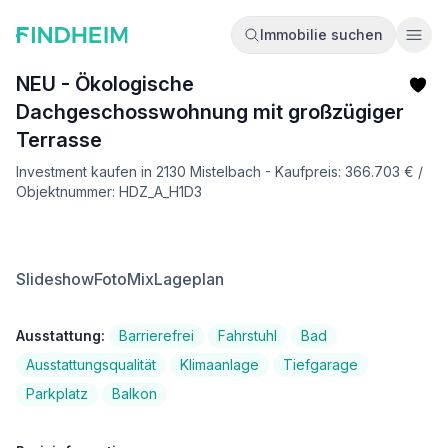
Immobilie suchen
Ope
NEU - Ökologische
Dachgeschosswohnung mit großzügiger
Terrasse
Investment kaufen in 2130 Mistelbach - Kaufpreis: 366.703 € /
Objektnummer: HDZ_A_H1D3
Slideshow
FotoMix
Lageplan
Ausstattung:
Barrierefrei
Fahrstuhl
Bad
Ausstattungsqualität
Klimaanlage
Tiefgarage
Parkplatz
Balkon