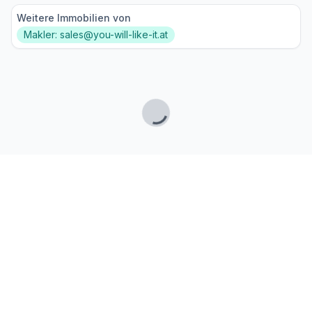
Weitere Immobilien von
Makler: sales@you-will-like-it.at
Lade...
Fußzeile
Finde passende Kaufimmobilien
- oder werde gefunden!
Mit moderner Technologie zum perfekten Match.
FINDHEIM
Startseite