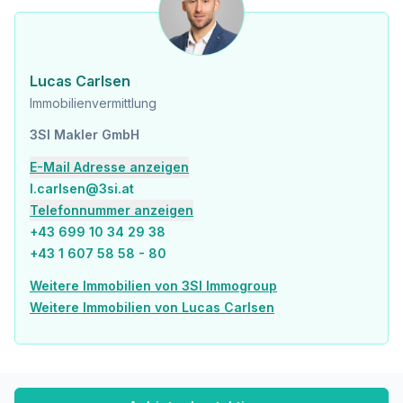
Höhere Schule <850m
Nahversorgung
Supermarkt <150m
Bäckerei <25m
Lucas Carlsen
Einkaufszentrum <300m
Immobilienvermittlung
Sonstige
3SI Makler GmbH
Geldautomat <175m
Bank <175m
E-Mail Adresse anzeigen
Post <325m
l.carlsen@3si.at
Polizei <375m
Telefonnummer anzeigen
+43 699 10 34 29 38
Verkehr
+43 1 607 58 58 - 80
Bus <125m
U-Bahn <525m
Weitere Immobilien von 3SI Immogroup
Straßenbahn <125m
Weitere Immobilien von Lucas Carlsen
Bahnhof <500m
Autobahnanschluss <3.225m
Angaben Entfernung Luftlinie / Quelle: OpenStreetMap