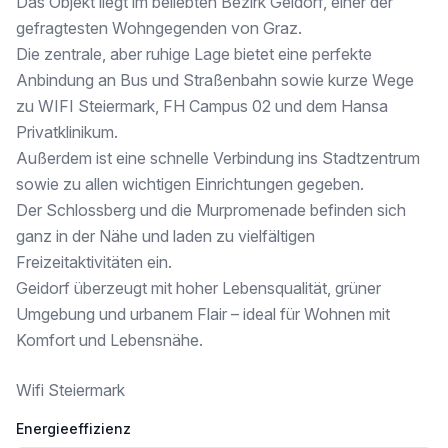
Das Objekt liegt im beliebten Bezirk Geidorf, einer der
- Wohn-/Essbereich mit Komplettküche inkl. E-Geräten
gefragtesten Wohngegenden von Graz.
- 2 Schlafzimmer
Die zentrale, aber ruhige Lage bietet eine perfekte
- Badezimmer mit Badewanne und Waschmaschinenanschluss
Anbindung an Bus und Straßenbahn sowie kurze Wege
- getrennte Toilette
- großzügige, sonnige Terrasse
zu WIFI Steiermark, FH Campus 02 und dem Hansa
Privatklinikum.
Ein Stellplatz in der hauseigenen Tiefgarage ist verpflichtend anzukaufen.
Außerdem ist eine schnelle Verbindung ins Stadtzentrum
Es handelt sich um ebene Stellplätze (Kaufpreis ab € 16.000,–)
sowie zu allen wichtigen Einrichtungen gegeben.
Lassen auch Sie sich von dieser Neubauwohnung überzeugen und vereinbaren Sie einen unverbindlichen Beratungs- und Besichtigungstermin per E-Mail unter Alexander.sigon
Der Schlossberg und die Murpromenade befinden sich
Wir möchten höflich darauf hinweisen, dass im Falle eines Kaufs eine ortsübliche Maklerprovision zu bezahlen ist.
ganz in der Nähe und laden zu vielfältigen
Freizeitaktivitäten ein.
Wir weisen darauf hin, dass zwischen dem Vermittler und dem zu vermittelnden Dritten ein familiäres oder wirtschaftliches Naheverhältnis besteht.
Geidorf überzeugt mit hoher Lebensqualität, grüner
Der Vermittler ist als Doppelmakler tätig.
Umgebung und urbanem Flair – ideal für Wohnen mit
Komfort und Lebensnähe.
Infrastruktur / Entfernungen
Gesundheit
Wifi Steiermark
Arzt <250m
Apotheke <750m
Energieeffizienz
Klinik <750m