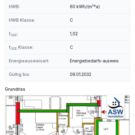
Krankenhaus <750m
HWB:
60 kWh/(m²*a)
Kinder & Schulen
HWB Klasse:
C
Schule <500m
Kindergarten <250m
f
:
1,02
Universität <250m
GEE
Höhere Schule <500m
f
Klasse:
C
GEE
Nahversorgung
Supermarkt <750m
Energieausweisart:
Energiebedarfs-ausweis
Bäckerei <750m
Einkaufszentrum <2.250m
Gültig bis:
09.01.2032
Sonstige
Geldautomat <750m
Grundriss
Bank <750m
Post <750m
Polizei <1.500m
Verkehr
Bus <250m
Straßenbahn <500m