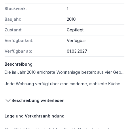
Stockwerk:
1
Baujahr:
2010
Zustand:
Gepflegt
Verfügbarkeit:
Verfügbar
Verfügbar ab:
01.03.2027
Beschreibung
Die im Jahr 2010 errichtete Wohnanlage besteht aus vier Gebäuden, die durch eine gemeinsame Tiefgarage miteinander verbunden sind. Die Häuser verfügen über maximal vier Obergeschosse mit Lift und fügen sich harmonisch in die urbane Umgebung ein.
Jede Wohnung verfügt über eine moderne, möblierte Küche inklusive E-Geräten, sowie ein stilvoll ausgestattetes Badezimmer. Für zusätzlichen Stauraum sorgt ein eigenes Kellerabteil, das sich bequem im 1. Kellergeschoss befindet. Alle Wohnungen sind mit großzügigen Terrassen ausgestattet, die viel Freiraum im Freien bieten. Besonders hervorzuheben sind die fünf Penthouse-Wohnungen, die durch großzüge Grundrisse und herrliche Ausblicke überzeugen.
Grünflächen in den schönen Innenhöfen schaffen eine angenehme Atmosphäre und bieten Raum zur Erholung – ideal für Familien, Paare und alle, die Wert auf zeitgemäßes Wohnen mit hoher Lebensqualität legen.
Beschreibung weiterlesen
Die Liegenschaft bietet ein Zuhause zum Wohlfühlen – mitten in Graz und doch im Grünen.
Lage und Verkehrsanbindung
Diese schöne 3-Zimmerwohnung in einer sehr zentral gelegenen Wohnsiedlung im Bezirk Geidorf steht zum Verkauf:
Die Wohnung ist noch bis 28.02.2027 zu einem Nettomietzins von € 690,43 vermietet.