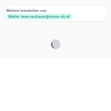
Weitere Immobilien von
Makler: team.neubauer@remax-dci.at
Lade...
Fußzeile
Finde passende Kaufimmobilien
- oder werde gefunden!
Mit moderner Technologie zum perfekten Match.
FINDHEIM