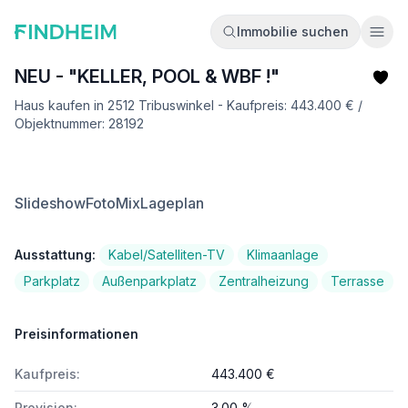
Immobilie suchen
Ope
NEU - "KELLER, POOL & WBF !"
Haus kaufen in 2512 Tribuswinkel - Kaufpreis: 443.400 € /
Objektnummer: 28192
Slideshow
FotoMix
Lageplan
Ausstattung:
Kabel/Satelliten-TV
Klimaanlage
Parkplatz
Außenparkplatz
Zentralheizung
Terrasse
Preisinformationen
Kaufpreis:
443.400 €
Provision:
3.00 %