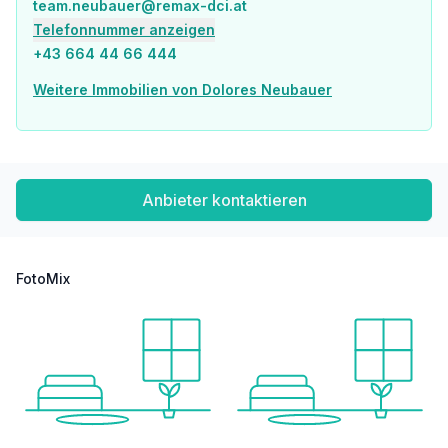
Monatliche Kosten: BK € 137,59 + Rücklage € 63,60 = € 201,19, Wasser € 28,97, Gas € 84,67
team.neubauer@remax-dci.at
Telefonnummer anzeigen
+43 664 44 66 444
Der Preis ca. € 443.400,- + ca. € 16.600,- WBF = € 460.000,-
Weitere Immobilien von Dolores Neubauer
Der Vermittler ist als Doppelmakler tätig.
Angaben gemäß gesetzlichem Erfordernis:
Heizwärmebedarf:
66.3 kWh/(m²a)
Klasse Heizwärmebedarf:
C
Faktor Gesamtenergieeffizienz:
0.86
Anbieter kontaktieren
Klasse Faktor Gesamtenergieeffizienz:
B
FotoMix