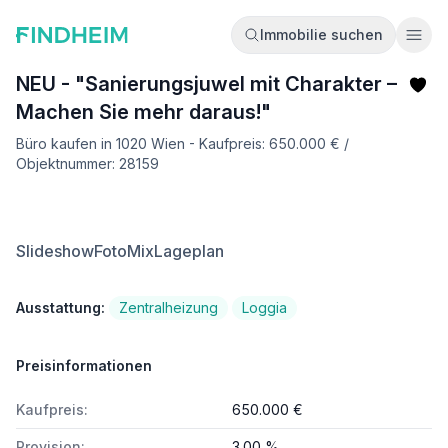
Immobilie suchen
Ope
NEU - "Sanierungsjuwel mit Charakter –
Machen Sie mehr daraus!"
Büro kaufen in 1020 Wien - Kaufpreis: 650.000 € /
Objektnummer: 28159
Slideshow
FotoMix
Lageplan
Ausstattung:
Zentralheizung
Loggia
Preisinformationen
Kaufpreis:
650.000 €
Provision:
3.00 %