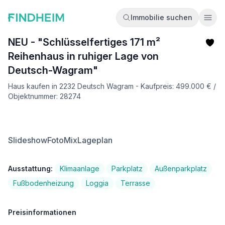
Immobilie suchen
Ope
NEU - "Schlüsselfertiges 171 m²
Reihenhaus in ruhiger Lage von
Deutsch-Wagram"
Haus kaufen in 2232 Deutsch Wagram - Kaufpreis: 499.000 € /
Objektnummer: 28274
Slideshow
FotoMix
Lageplan
Ausstattung:
Klimaanlage
Parkplatz
Außenparkplatz
Fußbodenheizung
Loggia
Terrasse
Preisinformationen