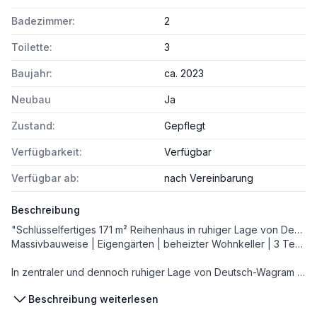
Badezimmer:
2
Toilette:
3
Baujahr:
ca. 2023
Neubau
Ja
Zustand:
Gepflegt
Verfügbarkeit:
Verfügbar
Verfügbar ab:
nach Vereinbarung
Beschreibung
"Schlüsselfertiges 171 m² Reihenhaus in ruhiger Lage von Deutsch-Wagram"
Massivbauweise | Eigengärten | beheizter Wohnkeller | 3 Terrassen | Loggia | 2 PKW-Stellplätze
In zentraler und dennoch ruhiger Lage von Deutsch-Wagram wurde eine moderne Reihenhausanlage in Ziegelmassiv-Bauweise errichtet.
Die angebotenen Häuser bieten ca. 171 m² Wohnfläche auf 3 Wohnebenen sowie einem beheizten Wohnkeller.
Beschreibung weiterlesen
Das Obergeschoss besticht durch eine große südseitige Glasfront, die für außergewöhnlich viel Licht sorgt.