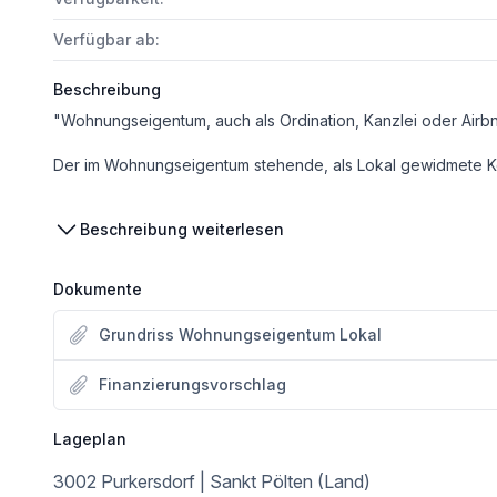
Verfügbar ab:
Beschreibung
"Wohnungseigentum, auch als Ordination, Kanzlei oder Airb
Der im Wohnungseigentum stehende, als Lokal gewidmete Kosmetiksalon verfügt über eine direkt nach aussen führende separate Eingangstür. Durch Umbauten im Inneren kann er zur Wohnung, zum Büro, Kanzlei etc. umgestaltet werden, da die Raumtrennung im Wesentlichen aus mobilen Trennwänden besteht. Dusche und WC sind vorhanden, eine Küche muss eingebaut, bzw einer der Räume als Wohnküche eingerichtet werden. Eine zum Wohnungseigentum gehörende ca. 12m² große Terasse befindet sich dir
Die Wohnung liegt in einer größeren Wohnhausanlage auf einem Südhang in ruhiger Lage, aber unweit des Hauptplatzes von Purkersdorf. Ein großer Supermarkt ist ca. 300m entfernt, der Hauptplatz in ca. 450m, der Bahnhof Purkersdorf Zentrum in 650m Gehdistanz erreichbar. 2 PKW-Abstellplätze in der Anlage sind mitvermietet, welche über die Bundesstrasse 1 nur wenige Fahr
Beschreibung weiterlesen
Dies ist eine der recht raren Möglichkeiten für Investoren, Airbnb fü
Dokumente
Der Energieausweis befindet sich in Arbeit.
Grundriss Wohnungseigentum Lokal
Der Preis NUR € 195.000,-
Finanzierungsvorschlag
Der Vermittler ist als Doppelmakler tätig.
Lageplan
3002 Purkersdorf | Sankt Pölten (Land)