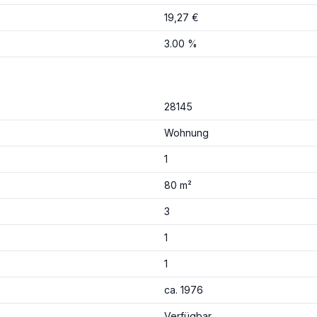
19,27 €
3.00 %
28145
Wohnung
1
80 m²
3
1
1
ca. 1976
Verfügbar