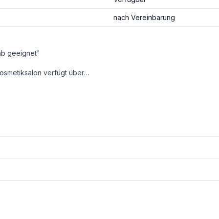
nach Vereinbarung
nb geeignet"
ekt vor der südseitig gelegenen Eingangstür. Über eine Hintertür hat man direkten Zugang zum Indoor-Pool und der Sauna der Wohnhausanlage. Das Lokal erkennt man im rot umrandeten Bereich des beigefügten Plans.
minuten von der Westautobahn entfernt ist. Wien ist sowohl mit dem Auto als auch mit der S-Bahn rasch zu erreichen, bis zur Stadtgrenze sind es rund 2 km.
r Wienbesucher zu ermöglichen.