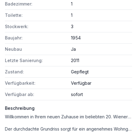
Badezimmer:
1
Toilette:
1
Stockwerk:
3
Baujahr:
1954
Neubau
Ja
Letzte Sanierung:
2011
Zustand:
Gepflegt
Verfügbarkeit:
Verfügbar
Verfügbar ab:
sofort
Beschreibung
Willkommen in Ihrem neuen Zuhause im beliebten 20. Wiener Gemeindebezirk! Diese helle 2-Zimmer-Wohnung befindet sich in der 3. Etage eines gepflegten Hauses und bietet auf 53 m² Wohnfläche alles, was das Herz begehrt.
Der durchdachte Grundriss sorgt für ein angenehmes Wohngefühl und viel Komfort. Die Wohnung besticht durch ihren hellen, freundlichen Charakter und den herrlichen Stadtblick, der Ihnen jeden Tag aufs Neue ein Gefühl von Weite und Lebensfreude schenkt. Hochwertiger Laminatboden sorgt für eine warme Atmosphäre, während die moderne Einbauküche Ihre Kochträume wahr werden lässt.