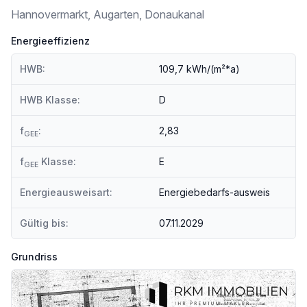
Kinder & Schulen
Hannovermarkt, Augarten, Donaukanal
Schule <500m
Kindergarten <500m
Energieeffizienz
Universität <1.000m
Höhere Schule <1.000m
HWB:
109,7 kWh/(m²*a)
Nahversorgung
Supermarkt <500m
HWB Klasse:
D
Bäckerei <500m
Einkaufszentrum <1.500m
f
:
2,83
GEE
Sonstige
f
Klasse:
E
GEE
Geldautomat <500m
Bank <500m
Energieausweisart:
Energiebedarfs-ausweis
Post <500m
Polizei <500m
Gültig bis:
07.11.2029
Verkehr
Bus <500m
Grundriss
U-Bahn <500m
Straßenbahn <500m
Bahnhof <500m
Autobahnanschluss <1.500m