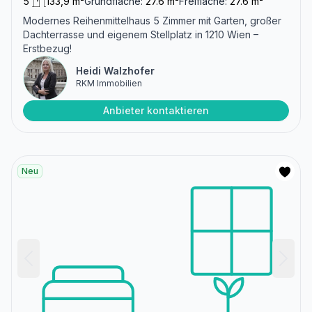
5
133,9 m²
Grundfläche:
27.6 m²
Freifläche:
27.6 m²
Modernes Reihenmittelhaus 5 Zimmer mit Garten, großer
Dachterrasse und eigenem Stellplatz in 1210 Wien –
Erstbezug!
Heidi Walzhofer
RKM Immobilien
Anbieter kontaktieren
Neu