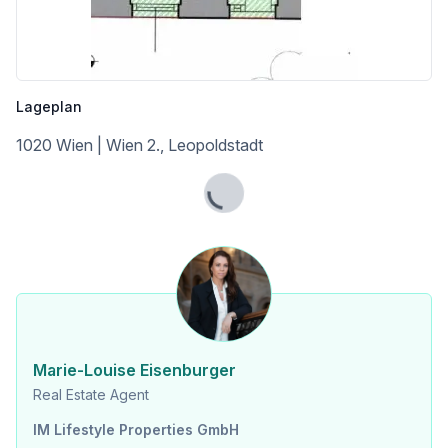
Straßenbahn <500m
Bahnhof <500m
Autobahnanschluss <2.000m
Angaben Entfernung Luftlinie / Quelle: OpenStreetMap
Lageplan
1020 Wien | Wien 2., Leopoldstadt
Lade...
Marie-Louise Eisenburger
Real Estate Agent
IM Lifestyle Properties GmbH