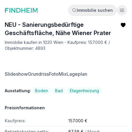
Immobilie suchen
Ope
NEU - Sanierungsbedürftige
Geschäftsfläche, Nähe Wiener Prater
Immobilie kaufen in 1020 Wien - Kaufpreis: 157.000 € /
Objektnummer: 4893
Slideshow
Grundriss
FotoMix
Lageplan
Ausstattung:
Boden
Bad
Etagenheizung
Preisinformationen
Kaufpreis:
157.000 €
Betriebskosten netto:
87,58 €
/ Monat