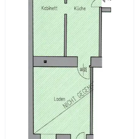
Klinik <500m
Krankenhaus <1.500m
Kinder & Schulen
Schule <500m
Kindergarten <500m
Universität <500m
Höhere Schule <2.000m
Nahversorgung
Supermarkt <500m
Bäckerei <500m
Einkaufszentrum <2.000m
Sonstige
Geldautomat <500m
Bank <500m
Post <1.000m
Polizei <500m
Verkehr
Bus <500m
U-Bahn <500m