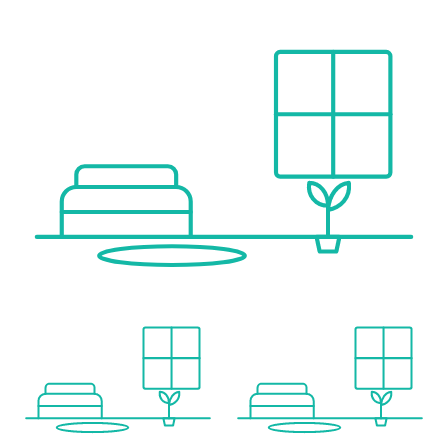
o allgemeine Sanitärbereiche (Damen, Herren und Behinderten WC)
o Zufahrtsstraße vorhanden
o Betriebsbaugebiet
o Autobahnnähe
o Reine Büroflächen mit oder ohne Ausbau möglich , Mietpreis nach Vereinbarung
Mietpreise:
Halle: ab € 10,50 / m²
Stellplätze zugehörig zur Halle: € 40,00 / pro Stellplatz
weitere Stellplätze vor Halle: € 30,00 / pro Stellplatz (7x Verfügbar)
Stellplätze am Parkdeck: € 50,00 / pro Stellplatz (52x Verfügbar)
exklusive:
• 20% USt.
• Betriebskosten
* Wir weisen daraufhin, dass auf Grund der Widmung MB an gewissen Branchen nicht vermietet werden kann. Vgl. § 21 Abs. 2a Oö. ROG 1994
Für weitere Infos, Reservierungen oder einem Termin vor Ort nehmen Sie bitte Kontakt mit uns auf.
Wir freuen uns von Ihnen zu hören oder lesen.