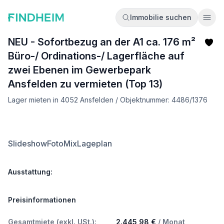
Immobilie suchen
Ope
NEU - Sofortbezug an der A1 ca. 176 m²
Büro-/ Ordinations-/ Lagerfläche auf
zwei Ebenen im Gewerbepark
Ansfelden zu vermieten (Top 13)
Lager mieten in 4052 Ansfelden / Objektnummer: 4486/1376
Slideshow
FotoMix
Lageplan
Ausstattung:
Preisinformationen
Gesamtmiete (exkl. USt.):
2.445,98 €
/ Monat