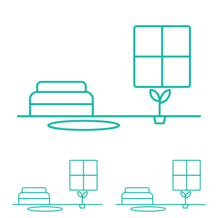
Ihre Ansprechpartnerin:
Susanna Maria Domenica Schöberl, BA
M: +43 664 88 18 19 99
M: ss@immobilientreuhand.info
W: www.immobilientreuhand.info
Zentrale: Eggarter Straße 36, 4845 Rutzenmoos
Büro: Betriebsstraße 13, 4844 Regau
Wir weisen darauf hin, dass zwischen dem Vermittler und dem zu vermittelnden Dritten ein familiäres oder wirtschaftliches Naheverhältnis besteht.
Der Vermittler ist als Doppelmakler tätig.
Infrastruktur / Entfernungen
Gesundheit
Arzt <1.000m
Apotheke <1.000m
Klinik <3.500m
Krankenhaus <7.000m
Kinder & Schulen
Kindergarten <1.000m