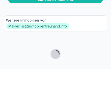
Weitere Immobilien von
Makler: ss@immobilientreuhand.info
Lade...
Fußzeile
Finde passende Kaufimmobilien
- oder werde gefunden!
Mit moderner Technologie zum perfekten Match.