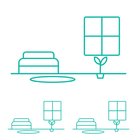
Schule <1.000m
Universität <6.000m
Höhere Schule <9.500m
Nahversorgung
Supermarkt <1.000m
Bäckerei <1.000m
Einkaufszentrum <4.000m
Sonstige
Bank <1.000m
Geldautomat <1.000m
Post <1.000m
Polizei <3.500m
Verkehr
Bus <500m
Straßenbahn <4.000m
Bahnhof <2.500m
Autobahnanschluss <500m
Flughafen <7.500m