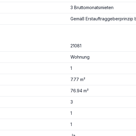
3 Bruttomonatsmieten
Gemäß Erstauftraggeberprinzip b
21081
Wohnung
1
7.77 m²
76.94 m²
3
1
1
Ja