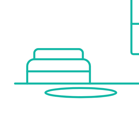
Kinder & Schulen
Schule <500m
Kindergarten <500m
Universität <500m
Höhere Schule <500m
Nahversorgung
Supermarkt <500m
Bäckerei <500m
Einkaufszentrum <2.500m
Sonstige
Geldautomat <500m
Bank <500m
Post <500m
Polizei <500m
Verkehr
Bus <500m
U-Bahn <2.000m
Straßenbahn <1.000m
Bahnhof <500m