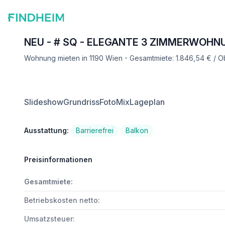
NEU - # SQ - ELEGANTE 3 ZIMMERWOHN
Wohnung mieten in 1190 Wien - Gesamtmiete: 1.846,54 € / O
Slideshow
Grundriss
FotoMix
Lageplan
Ausstattung:
Barrierefrei
Balkon
Preisinformationen
Gesamtmiete:
Betriebskosten netto:
Umsatzsteuer: