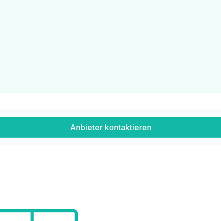
der wirtschaftliches Naheverhältnis besteht.
Anbieter kontaktieren
aklers – einseitig nur für den Vermieter tätig ist.