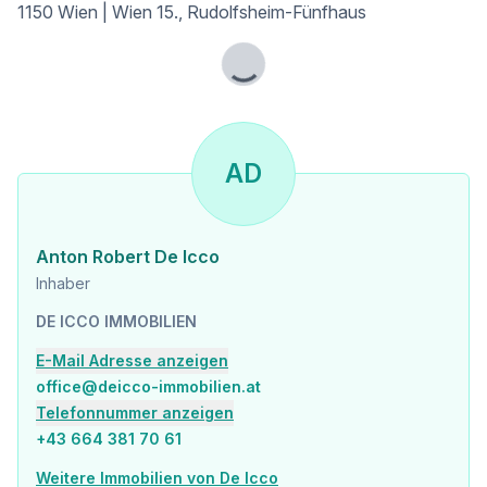
Geldautomat <500m
1150 Wien | Wien 15., Rudolfsheim-Fünfhaus
Bank <500m
Post <500m
Polizei <500m
Lade...
Verkehr
Bus <500m
U-Bahn <500m
AD
Straßenbahn <500m
Bahnhof <500m
Autobahnanschluss <5.000m
Anton Robert De Icco
Angaben Entfernung Luftlinie / Quelle: OpenStreetMap
Inhaber
DE ICCO IMMOBILIEN
E-Mail Adresse anzeigen
office@deicco-immobilien.at
Telefonnummer anzeigen
+43 664 381 70 61
Weitere Immobilien von De Icco