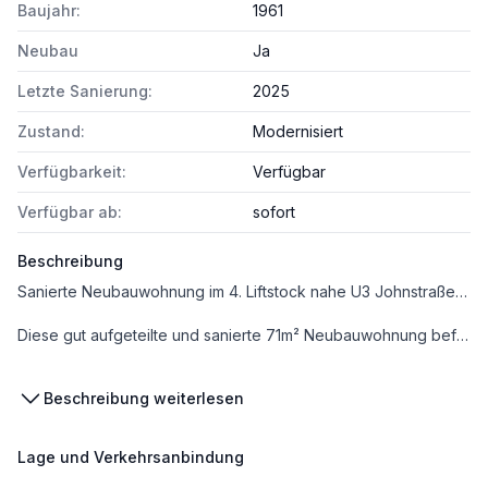
Baujahr:
1961
Neubau
Ja
Letzte Sanierung:
2025
Zustand:
Modernisiert
Verfügbarkeit:
Verfügbar
Verfügbar ab:
sofort
Beschreibung
Sanierte Neubauwohnung im 4. Liftstock nahe U3 Johnstraße, Hütteldorferstraße und Schmelz
Diese gut aufgeteilte und sanierte 71m² Neubauwohnung befindet sich im 4. Stock (mit Lift) eines Wohnhauses aus den 60er Jahren, in der Johnstraße, in unmittelbarer Nähe zur Schmelz.
Das Bad und das WC wurden komplett erneuert, in der ganzen Wohnung wurden neue Böden verlegt, die Wohnung wurde komplett saniert.
Beschreibung weiterlesen
Die Wohnung verfügt über ein ca.20 m² großes Wohnzimmer, einer Küche direkt neben dem Wohnzimmer mit einem Gasdurchlauferhitzer für das Warmwasser, einem ca. 11,16 m² Kabinett, einem Schlafzimmer mit ca. 17,24 m², einem neuen Bad mit Dusche und Waschbecken, einem neu sanierten WC und einem Vorraum, von dem aus alle Räume zentral begehbar sind. Alle Zugangstüren zum Haus sind automatisch zu öffnen, vom Eingang zum Lift gibt es ein paar Stufen mit einer elektrischen Rampe, der Zugang zur Wohnung ist also Barrierefrei. Alle Zimmer sind zur Johnstraße ausgerichtet, also in Richtung Osten. Es können im Hof des Hauses auch Parkplätze angemietet werden.
Lage und Verkehrsanbindung
Die Warmwasseraufbereitung erfolgt mittels einem Gasdurchlauferhitzers, beheizt wird zur Zeit über Elektroradiatoren, dies kann ohne großen Aufwand auf Gas oder Infrarot umgestellt werden.