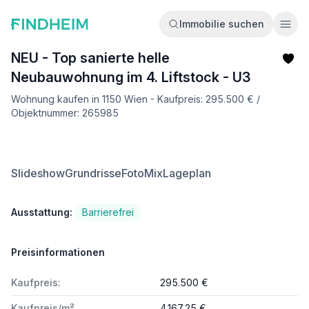
Immobilie suchen
Ope
NEU - Top sanierte helle
Neubauwohnung im 4. Liftstock - U3
Wohnung kaufen in 1150 Wien - Kaufpreis: 295.500 € /
Objektnummer: 265985
Slideshow
Grundrisse
FotoMix
Lageplan
Ausstattung:
Barrierefrei
Preisinformationen
Kaufpreis:
295.500 €
Kaufpreis/m²
4.167,25 €