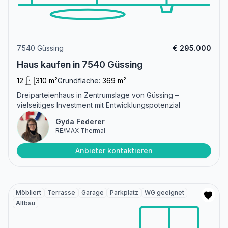
7540 Güssing
€ 295.000
Haus kaufen in 7540 Güssing
12
310 m²
Grundfläche:
369 m²
Dreiparteienhaus in Zentrumslage von Güssing –
vielseitiges Investment mit Entwicklungspotenzial
Gyda Federer
RE/MAX Thermal
Anbieter kontaktieren
Möbliert
Terrasse
Garage
Parkplatz
WG geeignet
Altbau