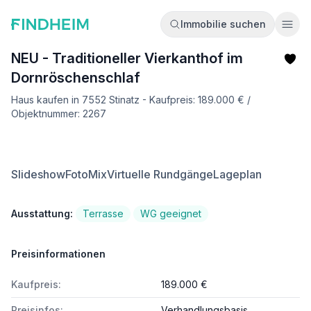
Immobilie suchen
Ope
NEU - Traditioneller Vierkanthof im
Dornröschenschlaf
Haus kaufen in 7552 Stinatz - Kaufpreis: 189.000 € /
Objektnummer: 2267
Slideshow
FotoMix
Virtuelle Rundgänge
Lageplan
Ausstattung:
Terrasse
WG geeignet
Preisinformationen
Kaufpreis:
189.000 €
Preisinfos:
Verhandlungsbasis