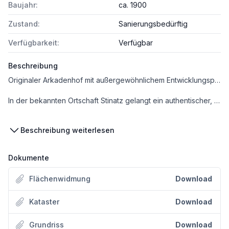
Baujahr:
ca. 1900
Zustand:
Sanierungsbedürftig
Verfügbarkeit:
Verfügbar
Beschreibung
Originaler Arkadenhof mit außergewöhnlichem Entwicklungspotenzial im Herzen von Stinatz
In der bekannten Ortschaft Stinatz gelangt ein authentischer, historischer Arkadenhof zum Verkauf, der aufgrund seiner Substanz, Größe und Struktur ein äußerst seltenes Angebot darstellt. Das Anwesen umfasst eine Grundstücksgröße von 1.755 m² und bietet insgesamt rund 400 m² Nutzfläche, wovon etwa 120 m² als Wohnfläche genutzt wurden. Die übrigen Flächen verteilen sich auf ehemalige Stallungen, Lagerräume, Hütten, Durchfahrten sowie Kellerräume.
Der Vierkanthof befindet sich in sanierungsbedürftigem Zustand und bietet damit eine gute Basis für individuelle Gestaltungsideen. Für die Revitalisierung liegen bereits Planungen zur optimalen Nutzung des Potenzials dieses außergewöhnlichen Gebäudekomplexes vor.
Beschreibung weiterlesen
Ein Teil der Wohn- sowie einiger Nutzflächen wurde bereits mit neuen keramischen Dachziegeln eingedeckt. Der Dachstuhl mancher Nebengebäudeteile weist jedoch Schäden auf bzw. ist stellenweise eingestürzt – ein Hinweis auf den Renovierungsbedarf, aber zugleich ein Ansatzpunkt für eine flexible Neugestaltung.
Dokumente
Der Vierkanter wurde vor rund 100 Jahren in massiver Ziegelbauweise errichtet. Außergewöhnlich ist die Fundamenttiefe von über 1 Meter – ein Beweis für die robuste, langlebige Qualität früherer Bauten. Ebenfalls erwähnenswert sind die großzügigen, vielfältig nutzbaren Nebengebäude.
Flächenwidmung
Download
Neben dem bereits erneuerten Dachteilen sind auch alle wichtigen Anschlüsse wie Wasser, Kanal und Strom vorhanden.
Kataster
Download
Dieser Arkadenhof bietet sich als ein Stück regionale Baukultur vor allem für Liebhaber von Bestandsimmobilien an. Mit seiner soliden Bausubstanz, dem großzügigen Grundstück als reines Bauland gewidmet und den Nebengebäuden bietet er ideale Voraussetzungen für individuelles Wohnen, Mehrgenerationenwohnen, Handwerk oder Hobby. Ob als Stallung, Lagerraum, Werkstatt oder SPA Bereich, der Phantasie sind hier keine Grenzen gesetzt. Nutzen Sie die Gelegenheit und schaffen Sie sich ein Zuhause nach Ihren Vorstellungen – in angenehmer, sonniger Lage und mit viel Platz für Ihre Ideen.
Die nächsten große Ortschaft Stegersbach ist ca. 8 Autominuten entfernt. Dort finden Sie sämtliche Infrastruktur wie Ärzte-, Schul-, Einkaufszentrum, Bank sowie Kultur- und Sportangebote.
Grundriss
Download