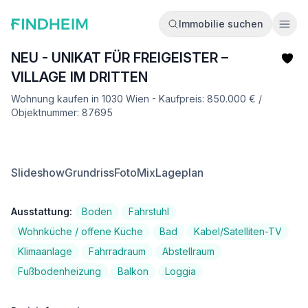
Immobilie suchen
Ope
NEU - UNIKAT FÜR FREIGEISTER –
VILLAGE IM DRITTEN
Wohnung kaufen in 1030 Wien - Kaufpreis: 850.000 € /
Objektnummer: 87695
Slideshow
Grundriss
FotoMix
Lageplan
Ausstattung:
Boden
Fahrstuhl
Wohnküche / offene Küche
Bad
Kabel/Satelliten-TV
Klimaanlage
Fahrradraum
Abstellraum
Fußbodenheizung
Balkon
Loggia