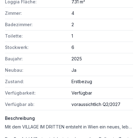
Loggia Fläche:
7.31 m²
Zimmer:
4
Badezimmer:
2
Toilette:
1
Stockwerk:
6
Baujahr:
2025
Neubau:
Ja
Zustand:
Erstbezug
Verfügbarkeit:
Verfügbar
Verfügbar ab:
voraussichtlich Q2/2027
Beschreibung
Mit dem VILLAGE IM DRITTEN entsteht in Wien ein neues, lebendiges Stadtquartier mit rund 2.000 Wohnungen, dazu Büro- und Gewerbeflächen, Nahversorgung sowie Kinderbetreuungs- und Bildunseinrichtungen, welches das moderne Wohnen mit viel Grün, Gemeinschaft und nachhaltiger Energieversorgung verbindet.