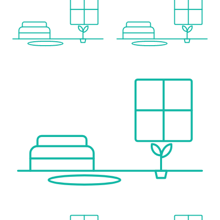
Bus <100m
U-Bahn <75m
Straßenbahn <325m
Bahnhof <75m
Autobahnanschluss <1.725m
Angaben Entfernung Luftlinie / Quelle: OpenStreetMap