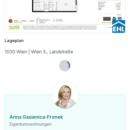
* Klima:aktiv Silber-Zertifizierung
So entsteht ein Wohnraum, der nicht nur für heute, sondern auch für kommende Generationen gedacht ist. Nachhaltigkeits-Pioniere und Eco-Tech-Affine finden hier einen Lebensstil, der ökologisches Bewusstsein und modernen Komfort verbindet.
VILLAGE IM DRITTEN setzt in puncto Energieversorgung europaweit neue Maßstäbe. So viel Energie wie möglich soll vor Ort produziert und verwendet werden. Zum Einsatz kommen dabei 500 Erdwärmesonden mit 150 Tiefe, mehrere großflächige Dach-PV-Anlagen mit über einem Megawatt installierter Leistung, Wärmepumpen und ein Anschluss an die Fernwärme. Bis zu 80 Prozent der Heizenergie im VILLAGE IM DRITTEN werden aus lokalen Quellen gewonnen.
Nähere Informationen auf: https://villageimdritten.at/wohnungsfinder/wohnungsfinder-baufeld-14b/
Lageplan
Provisionsfrei für den Käufer
1030 Wien | Wien 3., Landstraße
Fertigstellung: 2. Quartal 2027
Dieses Projekt wird von ARE Austrian Real Estate entwickelt und realisiert. ARE ist eine der größten Immobilieneigentümerinnen in Österreich. Das Portfolio umfasst 590 Büro-, Wohn-, und Gewerbeliegenschaften mit rund 1,9 Millionen Quadratmetern vermietbarer Fläche. Der Verkehrswert des Bestandes beträgt rund 4,9 Milliarden Euro. Die Entwicklung attraktiver Stadteile mit durchdachter Infrastruktur zählt zu den Kernkompetenzen der ARE.
Lade...
Wir weisen darauf hin, dass zwischen dem Vermittler und dem zu vermittelnden Dritten ein familiäres oder wirtschaftliches Naheverhältnis besteht.
Der Vermittler ist als Doppelmakler tätig.
Infrastruktur / Entfernungen
Anna Gasienica-Fronek
Eigentumswohnungen
Gesundheit
Arzt <150m