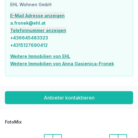
EHL Wohnen GmbH
Apotheke <75m
Klinik <200m
E-Mail Adresse anzeigen
Krankenhaus <575m
a.fronek@ehl.at
Telefonnummer anzeigen
Kinder & Schulen
Schule <100m
+436645483323
Kindergarten <275m
+4315127690412
Universität <450m
Höhere Schule <375m
Weitere Immobilien von EHL
Weitere Immobilien von Anna Gasienica-Fronek
Nahversorgung
Supermarkt <100m
Bäckerei <50m
Einkaufszentrum <150m
Anbieter kontaktieren
Sonstige
Geldautomat <25m
Bank <25m
Post <50m
FotoMix
Polizei <600m
Verkehr