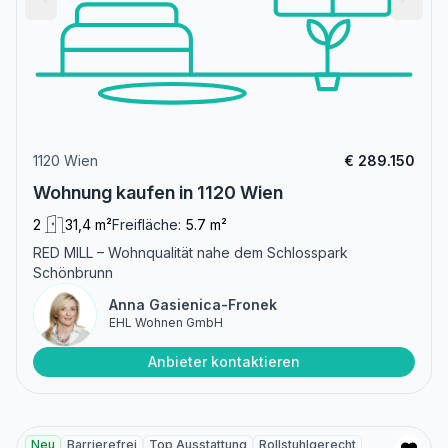
1120 Wien
€ 289.150
Wohnung kaufen in 1120 Wien
2
31,4 m²
Freifläche:
5.7 m²
RED MILL – Wohnqualität nahe dem Schlosspark
Schönbrunn
Anna Gasienica-Fronek
EHL Wohnen GmbH
Anbieter kontaktieren
Neu
Barrierefrei
Top Ausstattung
Rollstuhlgerecht