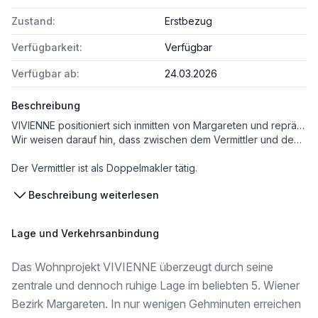
Zustand:
Erstbezug
Verfügbarkeit:
Verfügbar
Verfügbar ab:
24.03.2026
Beschreibung
VIVIENNE positioniert sich inmitten von Margareten und repräsentiert stilvolles Wohnen und reine Lebensfreude. Der wiederbelebte Wiener Altbau in der Siebenbrunnengasse 65 im Herzen des 5. Bezirks zeigt sich zeitlos, elegant und voller Elan. Seine Bauweise ist ebenso beeindruckend und lebendig wie die von Wien. Die Lage befindet sich strategisch zwischen dem geschäftigen Stadtleben und dem malerischen Einsiedlerpark und verbindet urbanen Charme mit erholungsreichen Rückzugsorten. In Margareten gibt es eine Vielzahl von Restaurants und erstklassigen Verkehrsanbindungen, die das Leben anregen.
Wir weisen darauf hin, dass zwischen dem Vermittler und dem zu vermittelnden Dritten ein familiäres oder wirtschaftliches Naheverhältnis besteht.
Der Vermittler ist als Doppelmakler tätig.
Beschreibung weiterlesen
Infrastruktur / Entfernungen
Gesundheit
Lage und Verkehrsanbindung
Arzt <250m
Apotheke <250m
Das Wohnprojekt VIVIENNE überzeugt durch seine
Klinik <1.000m
Krankenhaus <1.000m
zentrale und dennoch ruhige Lage im beliebten 5. Wiener
Bezirk Margareten. In nur wenigen Gehminuten erreichen
Kinder & Schulen