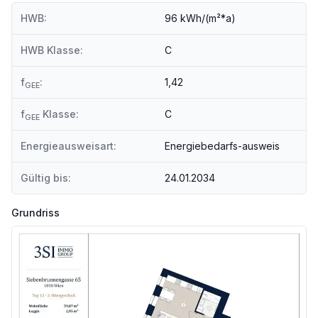
Angaben Entfernung Luftlinie / Quelle: OpenStreetMap
HWB:
96 kWh/(m²*a)
HWB Klasse:
C
f
:
1,42
GEE
f
Klasse:
C
GEE
Energieausweisart:
Energiebedarfs-ausweis
Gültig bis:
24.01.2034
Grundriss