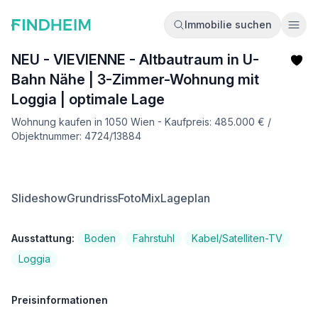
Immobilie suchen
Ope
NEU - VIEVIENNE - Altbautraum in U-
Bahn Nähe | 3-Zimmer-Wohnung mit
Loggia | optimale Lage
Wohnung kaufen in 1050 Wien - Kaufpreis: 485.000 € /
Objektnummer: 4724/13884
Slideshow
Grundriss
FotoMix
Lageplan
Ausstattung:
Boden
Fahrstuhl
Kabel/Satelliten-TV
Loggia
Preisinformationen