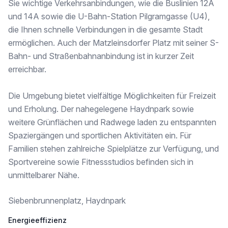
Sie wichtige Verkehrsanbindungen, wie die Buslinien 12A
Schule <250m
Kindergarten <250m
und 14A sowie die U-Bahn-Station Pilgramgasse (U4),
Universität <1.000m
die Ihnen schnelle Verbindungen in die gesamte Stadt
Höhere Schule <1.000m
ermöglichen. Auch der Matzleinsdorfer Platz mit seiner S-
Nahversorgung
Bahn- und Straßenbahnanbindung ist in kurzer Zeit
Supermarkt <250m
erreichbar.
Bäckerei <250m
Einkaufszentrum <1.250m
Die Umgebung bietet vielfältige Möglichkeiten für Freizeit
Sonstige
und Erholung. Der nahegelegene Haydnpark sowie
Geldautomat <250m
weitere Grünflächen und Radwege laden zu entspannten
Bank <250m
Spaziergängen und sportlichen Aktivitäten ein. Für
Post <500m
Polizei <750m
Familien stehen zahlreiche Spielplätze zur Verfügung, und
Sportvereine sowie Fitnessstudios befinden sich in
Verkehr
unmittelbarer Nähe.
Bus <250m
U-Bahn <500m
Straßenbahn <500m
Siebenbrunnenplatz, Haydnpark
Bahnhof <500m
Autobahnanschluss <3.500m
Energieeffizienz