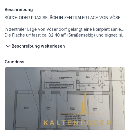
Beschreibung
BÜRO- ODER PRAXISFLÄCH IN ZENTRALER LAGE VON VÖSENDORF
In zentraler Lage von Vösendorf gelangt eine komplett sanierte Einheit zur Vermietung.
Die Fläche umfasst ca. 82,40 m² (Straßenseitig) und eignet sich ideal für die Nutzung als Praxis, Büro etc.
Beschreibung weiterlesen
Das Haus befindet sich auf einem gepflegten Grundstück und überzeugen durch eine helle, freundliche Atmosphäre sowie eine durchdachte Raumaufteilung.
Grundriss
Eine Küche ist derzeit nicht eingebaut; die Einrichtung einer Teeküche oder ähnlicher Ausstattung kann nach Absprache erfolgen.
Im Innenhof stehen Parkplätze zur Verfügung.
AUSSTATTUNG UND MERKMALE:
• Vollständig sanierter Zustand
• Flexible Nutzung als Büro, Praxis oder Kanzlei
• Freundliche Räume
• Parkmöglichkeiten im Innenhof
• Gepflegtes Objekt mit angenehmem Umfeld
FLÄCHENAUFSTELLUNG: