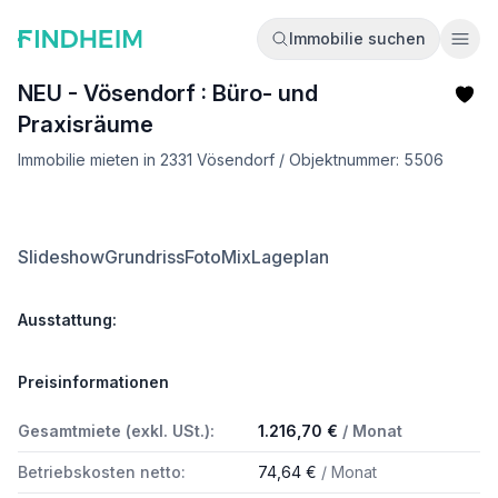
Immobilie suchen
Ope
NEU - Vösendorf : Büro- und
Praxisräume
Immobilie mieten in 2331 Vösendorf / Objektnummer: 5506
Slideshow
Grundriss
FotoMix
Lageplan
Ausstattung:
Preisinformationen
Gesamtmiete (exkl. USt.):
1.216,70 €
/ Monat
Betriebskosten netto:
74,64 €
/ Monat