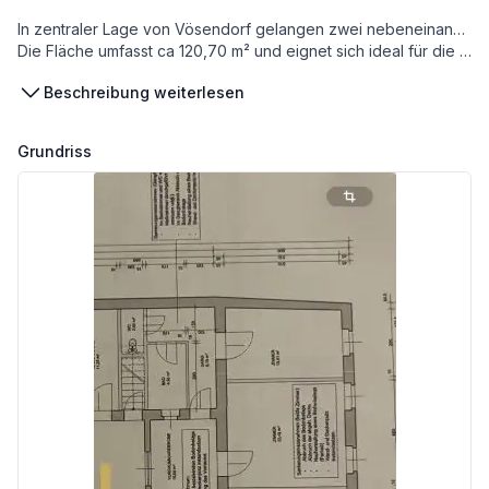
In zentraler Lage von Vösendorf gelangen zwei nebeneinanderliegende, komplett sanierte Einheiten zur Vermietung.
Die Fläche umfasst ca 120,70 m² und eignet sich ideal für die Nutzung als Praxis, Büro .
Beschreibung weiterlesen
Die Räumlichkeiten befinden sich auf einem gepflegten Grundstück und überzeugen durch eine helle, freundliche Atmosphäre sowie eine durchdachte Raumaufteilung.
Große Fensterflächen sorgen für viel Tageslicht.
Grundriss
Eine Küche ist derzeit nicht eingebaut; die Einrichtung einer Teeküche oder ähnlicher Ausstattung kann nach Absprache erfolgen.
Im Innenhof stehen Parkplätze zur Verfügung.
AUSSTATTUNG UND MERKMALE:
• Vollständig sanierter Zustand
• Flexible Nutzung als Büro, Praxis oder Kanzlei
• Helle, freundliche Räume
• Parkmöglichkeiten im Innenhof
• Gepflegtes Objekt mit angenehmem Umfeld
Mitteltrakt – ca. 120,70 m²:
• Küche: 9,14 m²