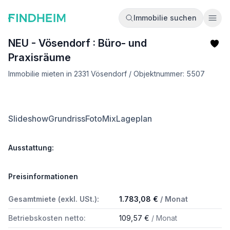
Immobilie suchen
Ope
NEU - Vösendorf : Büro- und
Praxisräume
Immobilie mieten in 2331 Vösendorf / Objektnummer: 5507
Slideshow
Grundriss
FotoMix
Lageplan
Ausstattung:
Preisinformationen
Gesamtmiete (exkl. USt.):
1.783,08 €
/ Monat
Betriebskosten netto:
109,57 €
/ Monat