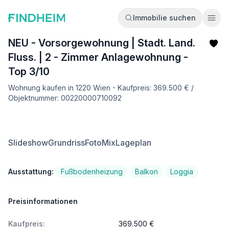
Immobilie suchen
Ope
NEU - Vorsorgewohnung | Stadt. Land.
Fluss. | 2 - Zimmer Anlagewohnung -
Top 3/10
Wohnung kaufen in 1220 Wien - Kaufpreis: 369.500 € /
Objektnummer: 00220000710092
Slideshow
Grundriss
FotoMix
Lageplan
Ausstattung:
Fußbodenheizung
Balkon
Loggia
Preisinformationen
Kaufpreis:
369.500 €