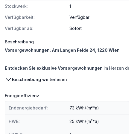
Stockwerk:
1
Verfügbarkeit:
Verfügbar
Verfügbar ab:
Sofort
Beschreibung
Vorsorgewohnungen: Am Langen Felde 24, 1220 Wien
Entdecken Sie exklusive Vorsorgewohnungen
im Herzen des 2
Beschreibung weiterlesen
Perfekte Lage & Optimale Verkehrsanbindung:
Gelegen in einer Top Lage des 22. Wiener Gemeindebezirks, genie
Energieeffizienz
Endenergiebedarf:
73 kWh/(m²*a)
Nachhaltige Bauweise & Exzellente Ausstattung:
Mit dem Zie
HWB:
25 kWh/(m²*a)
Exklusive Vorsorgeinvestition:
Die Vorsorgewohnungen in dem Projekt Am Langen Felde 24, 1220 W