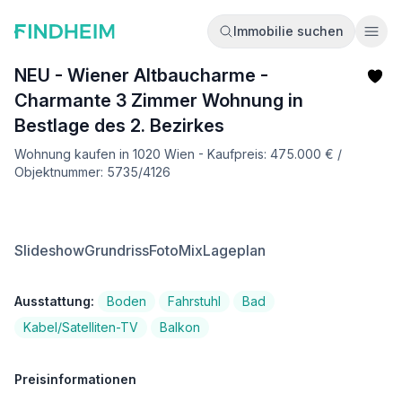
Immobilie suchen
Ope
NEU - Wiener Altbaucharme -
Charmante 3 Zimmer Wohnung in
Bestlage des 2. Bezirkes
Wohnung kaufen in 1020 Wien - Kaufpreis: 475.000 € /
Objektnummer: 5735/4126
Slideshow
Grundriss
FotoMix
Lageplan
Ausstattung:
Boden
Fahrstuhl
Bad
Kabel/Satelliten-TV
Balkon
Preisinformationen