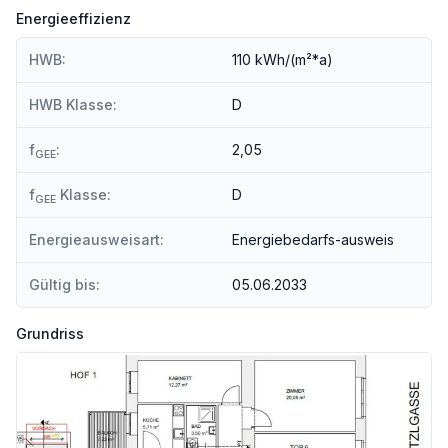
Das Objekt befindet sich in der Wolfgang-Schmälzlgasse, im 2. Wiener Gemeindebezirk. Zahlreiche Geschäfte des täglichen Bedarfs befinden sich in Fußnähe und selbiges gilt für zahlreiche Restaurants und Cafés. So bietet sich zusammen mit der hervorragenden öffentlichen Verkehrsanbindung eine erstklassige Infrastruktur.
Energieeffizienz
HWB:
110 kWh/(m²*a)
Öffentliche Verkehrsmittel
HWB Klasse:
D
* U-Bahn: U1, U2
* S-Bahn
f
:
2,05
GEE
* Straßenbahn: Linien O & 5
* Bus: 82A
f
Klasse:
D
GEE
Energieausweisart:
Energiebedarfs-ausweis
Wir freuen uns Ihnen die Liegenschaft jederzeit persönlich vorzustellen zu dürfen.
Gültig bis:
05.06.2033
———————————————
Grundriss
Auf ein wirtschaftliches Naheverhältnis mit dem Abgeber, bedingt durch regelmäßige Geschäftsbeziehungen, wird hingewiesen.
_Nebenkosten: _
Grundbucheintragung: 1,1% des Kaufpreises