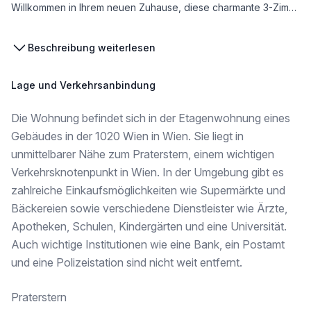
Willkommen in Ihrem neuen Zuhause, diese charmante 3-Zimmerwohnung im 1. Stock (hoher Mezzanin) bietet stilvolles Wohnen in Toplage des 2. Bezirkes. Die Wohnung besticht mit einer effizienten Raumaufteilung und vereint traditionellen Altbauflair und modernen Wohnkomfort. Über den Vorraum erreichen Sie die Küche, das Badezimmer, die drei Zimmer sowie das separate WC. Die Küche ist mit allen Anschlüssen versehen. Das Badezimmer ist mit einer Dusche, einem Waschbecken und einem Waschmaschinenanschluss ausgestattet. Die zwei größeren Zimmer liegen straßenseitig und sind auch getrennt begehbar. Das kleinere Zimmer liegt innenhofseitig. Ein besonders Highlight ist die Möglichkeit einen Balkon auf der Innenhofseite anzubauen (die Kosten hierfür trägt der Käufer). Die erforderliche Baugenehmigung ist bereits vorhanden.
Die Wohnung ist noch bis Ende August vermietet, kann aber nach Absprache bereits besichtigt werden.
Beschreibung weiterlesen
Lage und Verkehrsanbindung
Die beeindruckende Raumhöhe und die beidseitige Ausrichtung sorgen für ein besonders helles und besonderes Wohngefühl
Die Wohnung befindet sich in der Etagenwohnung eines
Raumaufteilung:
Gebäudes in der 1020 Wien in Wien. Sie liegt in
* 2 große Zimmer – ideal als Schlafzimmer oder Wohnzimmer
unmittelbarer Nähe zum Praterstern, einem wichtigen
* 1 Kabinett – perfekt als Kinderzimmer oder Arbeitszimmer.
Verkehrsknotenpunkt in Wien. In der Umgebung gibt es
* Küche (Anschlüsse vorhanden) mit Fenster
* Badezimmer mit Dusche und Waschmaschinen-Anschluss
zahlreiche Einkaufsmöglichkeiten wie Supermärkte und
* Getrenntes WC
Bäckereien sowie verschiedene Dienstleister wie Ärzte,
Apotheken, Schulen, Kindergärten und eine Universität.
Stauraum findet sich bei dieser Wohnung im zugeordneten Kellerabteil.
Auch wichtige Institutionen wie eine Bank, ein Postamt
und eine Polizeistation sind nicht weit entfernt.
Lage:
Praterstern