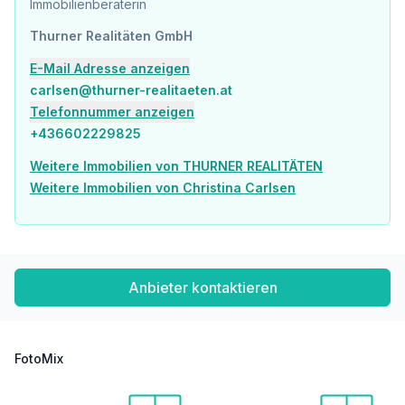
Immobilienberaterin
Krankenhaus <1.500m
Thurner Realitäten GmbH
Kinder & Schulen
Schule <500m
E-Mail Adresse anzeigen
Kindergarten <500m
carlsen@thurner-realitaeten.at
Universität <500m
Telefonnummer anzeigen
Höhere Schule <2.000m
+436602229825
Nahversorgung
Weitere Immobilien von THURNER REALITÄTEN
Supermarkt <500m
Bäckerei <500m
Weitere Immobilien von Christina Carlsen
Einkaufszentrum <2.000m
Sonstige
Geldautomat <500m
Bank <500m
Anbieter kontaktieren
Post <1.000m
Polizei <500m
Verkehr
FotoMix
Bus <500m
U-Bahn <500m
Straßenbahn <500m