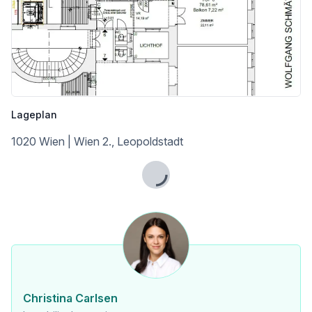
Grunderwerbssteuer: 3,5% des Kaufpreises
Maklerprovision: 3% des Kaufpreises + 20% USt.
Kaufvertragshonorar: 1,2% des Kaufpreises zzgl. USt und Barauslagen I Kaufvertragserstellung erfolgt durch die Kanzlei Tiefenthaler & Gnesda Rechtsanwälte
Lageplan
_Maklervereinbarung: _Wir ersuchen um Verständnis, dass wir bei Anfragen zur Objektadresse, bzw. Besichtigungstermin aufgrund neuer gesetzlicher Bestimmungen Unterlagen erst dann zusenden können, wenn Sie vorab bestätigen, dass Sie unser sofortiges Tätigwerden wünschen und über Ihre Rücktrittsrechte aufgeklärt wurden. Sie bekommen nach Ihrer schriftlichen Anfrage mit vollständiger Angabe des Namens, Anschrift und Telefonnummer ein Email, in dem Sie diese Punkte bestätigen müssen.
1020 Wien | Wien 2., Leopoldstadt
_Haftungsausschluss: _Wir weisen darauf hin, dass sämtliche Daten im vorliegenden Angebot sowie die von unserem Büro an Sie weitergegebenen Auskünfte, vom Eigentümer der Immobilie zur Verfügung gestellt wurden. Ebenso sind Informationen von Dritten (z.B. behördliche Informationen) eingeholt worden, auch für diese können wir unsererseits keinerlei Haftung für deren uneingeschränkte Richtigkeit übernehmen.
Lade...
Wir weisen darauf hin, dass zwischen dem Vermittler und dem zu vermittelnden Dritten ein familiäres oder wirtschaftliches Naheverhältnis besteht.
Infrastruktur / Entfernungen
Gesundheit
Arzt <500m
Apotheke <500m
Christina Carlsen
Klinik <1.000m