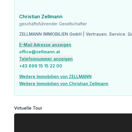
1. Etage
Top 4: 84,77 m² 598.000,00 € aktiv
Christian Zellmann
1. DG
geschäftsführender Gesellschafter
Top 6: 105,21 m² 888.000,00 € aktiv
ZELLMANN IMMOBILIEN GmbH | Vertrauen. Service. Qua
-------------
E-Mail Adresse anzeigen
UNSER SERVICE – VERTRAUEN. SERVICE. QUALITÄT.
office@zellmann.at
Telefonnummer anzeigen
Bei ZELLMANN IMMOBILIEN legen wir größten Wert auf persönliche Beratung, Transparenz und Service auf höchstem Niveau. Jede Besichtigung ist unverbindlich und findet in entspannter Atmosphäre statt. Nach Vertragsabschluss übernehmen wir selbstverständlich sämtliche Formalitäten – von der Übergabedokumentation bi
+43 699 15 15 22 00
Weitere Immobilien von ZELLMANN
RECHTLICHE HINWEISE
Weitere Immobilien von Christian Zellmann
Bitte überprüfen Sie nach Übermittlung Ihrer Anfrage auch Ihren SPAM- bzw. WERBE-Ordner, da automatisierte E-Mail-Zustellungen technisch bedingt fallweise dort eingeordnet werden können. Wir bearbeiten Anfragen üblicherweise innerhalb weniger Stunden, auch an Wochenenden. Die Bekanntgabe einer Telefonnummer erfolgt freiwillig; diese kann ausschließlich zur ergänzenden Verständigung (z. B. SMS-Benachrichtigung über die Exposé-Übermittlung) verwendet werden. Dieses Angebot ist unverbindlich und freibleibend. Alle Angaben erfolgen auf Basis von Informationen des Eigentümers und vorliegenden Unterlagen; eine Haftung für Richtigkeit, Vollständigkeit und Aktualität wird nicht übernommen. Änderungen, Irrtümer, Zwischenverkauf sowie Abweichungen bleiben vorbehalten. Flächenangaben sind ca.-Werte. Das Exposé stellt kein verbindliches Angebot dar. I
Transparenzhinweis: _Transparenzpflichten des EU AI Act (Ar
Virtuelle Tour
Zur Erstellung und sprachlichen Optimierung dieses Exposés wurden moderne KI-gestützte Technologien eingesetzt. Sämtliche Inhalte wurden von ZELLMANN IMMOBILIEN sorgfältig geprüft und verantwortet. Visualisierungen, virtuelle Möblierungen oder sonstige computergenerierte 
Infrastruktur / Entfernungen