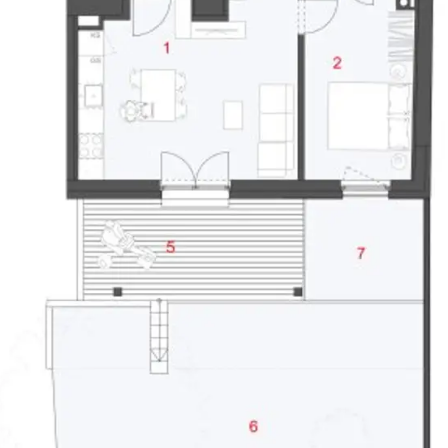
inem zeitgemäßen, nachhaltigen Energiekonzept.
um Wiental-Radweg – eine ideale Lösung für einen aktiven und komfortablen Alltag.
 LEBENSQUALITÄT
Wohnstruktur. Genau hier entfaltet dieses Projekt seine besondere Stärke.
rünen – hier entsteht Lebensqualität, die im urbanen Raum selten geworden ist.
 sind schnell erreichbar und sorgen für einen komfortablen Alltag.
kurzer Zeit in die Innenstadt als auch bequem ins Umland.
en Wiens – und zu einem Standort mit langfristigem Potenzial.