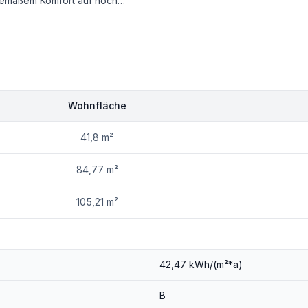
r Planung und moderner Technik schafft ein Wohngefühl, das sowohl emotional berührt als auch langfristige Wertbeständigkeit bietet.
nien und moderne Gebäudetechnik ein neues, zeitlos elegantes Wohnerlebnis schaffen.
Wohnfläche
41,8 m²
achgeschossausbau
ten
84,77 m²
achter Technik
105,21 m²
42,47 kWh/(m²*a)
B
gante Details treffen auf eine klare, zeitgemäße Innenarchitektur.