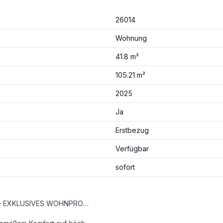
26014
Wohnung
41.8 m²
105.21 m²
2025
Ja
Erstbezug
Verfügbar
sofort
STILVOLLE ALTBAUVILLA TRIFFT MODERNE WOHNKULTUR – EXKLUSIVES WOHNPROJEKT IN HIETZING