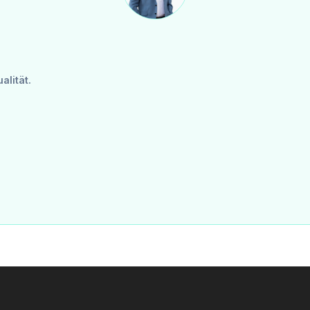
lität.
s zur Abstimmung mit Hausverwaltung und Energieversorgern. Ihr Anliegen ist bei uns in den besten Händen – auch nach Vertragsabschluss.
m Erfolgsfall beträgt die Käuferprovision 3 % des Kaufpreises zzgl. 20 % USt gemäß §§ 6 ff MaklerG und Immobilienmaklerverordnung, BGBl. 262/1996 idgF. Bei Mietobjekten gilt das gesetzliche Bestellerprinzip (§ 17a MaklerG): Provision ist von jener Partei zu tragen, die den Makler zuerst beauftragt hat; für Wohnungssuchende fällt grundsätzlich keine Provision an.
t. 50)_
Darstellungen dienen ausschließlich der Veranschaulichung und stellen nicht zwingend den tatsächlichen Bestand dar.