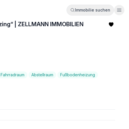
Immobilie suchen
Ope
etzing“ | ZELLMANN IMMOBILIEN
Fahrradraum
Abstellraum
Fußbodenheizung