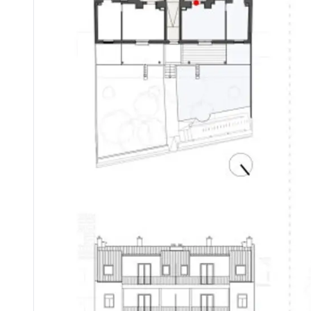
Die Wärmeversorgung erfolgt umweltfreundlich über eine moderne Luft-/Wasserwärmepumpe und entspricht damit e
Abgerundet wird das Angebot durch durchdachte Allgemeinbereiche wie praktische Einlagerungsräume, einen eigenen Kinderwagenraum sowie überdachte Fahrradabstellplätze mit direktem Zugang z
-------------
LAGEQUALITÄT ZWISCHEN NATUR, ELEGANZ UND URBANER
Hietzing zählt seit jeher zu den exklusivsten und begehrtesten Wohnlagen Wiens – geprägt von stilvollen Altbauten, großzügigen Grünflächen und einer gewachsenen, ruhigen 
Die unmittelbare Nähe zum Lainzer Tiergarten eröffnet ein außergewöhnliches Naturerlebnis direkt vor der Haustüre. Ob Spaziergänge, sportliche Aktivitäten oder einfach Ruhe im G
Gleichzeitig überzeugt die Lage durch eine hervorragend ausgebaute Infrastruktur: Nahversorger, Schulen, Kindergärten sowie medizinische Einrichtungen
Die Anbindung an das öffentliche Verkehrsnetz sowie an das Wiener Straßensystem ist ausgezeichnet. Dadurch gelangen Sie sowohl in 
Diese Kombination aus Ruhe, Natur, gewachsener Eleganz und urbaner Erreichbarkeit macht Hietzing zu einer der nachhaltig wertstabilsten Wohnlag
-------------
ZUSAMMENFASSUNG