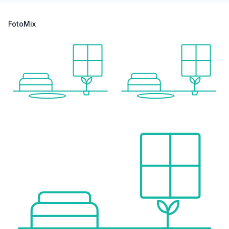
Bahnhof <1.000m
Autobahnanschluss <3.500m
FotoMix
Angaben Entfernung Luftlinie / Quelle: OpenStreetMap