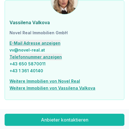
Krankenhaus <2.000m
Kinder & Schulen
Schule <500m
Vassilena Valkova
Kindergarten <500m
Universität <1.000m
Novel Real Immobilien GmbH
Höhere Schule <1.000m
E-Mail Adresse anzeigen
Nahversorgung
vv@novel-real.at
Supermarkt <500m
Telefonnummer anzeigen
Bäckerei <500m
Einkaufszentrum <2.500m
+43 650 5870011
+43 1 361 40140
Sonstige
Geldautomat <500m
Weitere Immobilien von Novel Real
Bank <1.000m
Weitere Immobilien von Vassilena Valkova
Post <1.000m
Polizei <1.000m
Verkehr
Bus <500m
Anbieter kontaktieren
U-Bahn <2.000m
Straßenbahn <500m