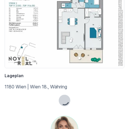
* 10A – Verbindung u. a. nach Heiligenstadt, Niederhofstraße, Meidling
* 42A – Richtung Pötzleinsdorf und Türkenschanzpark
* Bahnhof Gersthof
_Aus rechtlichen Gründen und aufgrund der großen Nachfragen bitten wir um Verständnis, dass wir nur Anfragen per Mail beantworten, wenn Sie uns Ihren vollständigen Namen samt Mailadresse und Mobilnummer bekanntgeben._
Alle Angaben basieren alleinig auf Informationen, die uns von unserem Auftraggeber übermittelt wurden. Trotz aller Sorgfalt können wir für die Richtigkeit, Vollständigkeit und Aktualität dieser Angaben keine Gewähr übernehmen. Jegliche Weitergabe der übermittelten Daten an Dritte ist nicht gestattet. Der Maklervertrag kommt durch schriftliche Vereinbarung oder Inanspruchnahme unserer Maklertätigkeit zustande. Der Makler kann als Doppelmakler tätig werden. Sollte das von uns nachgewiesene Objekt bereits bekannt sein, teilen Sie uns dies bitte unverzüglich mit.
Die Maklergebühr ist ausschließlich bei Zustandekommen eines gültigen Rechtsgeschäfts fällig. Es wird ausdrücklich auf die Nebenkostenübersicht hingewiesen. Bei den Visualisierungen und Abbildungen der Immobilie (insbesondere von Inneneinrichtungen) kann es sich um Symbolfotos bzw. fototechnisch optimierte Fotos handeln. Hiermit weisen wir auf das Bestehen eines familiären und/oder wirtschaftlichen Naheverhältnisses zum Vermieter/Verkäufer hin.
Für die Vereinbarung eines Termins kontaktieren Sie Frau Vassilena Valkova telefonisch unter +43 650 58 70 011 oder per E-Mail: vv@novel-real.at.
Lageplan
1180 Wien | Wien 18., Währing
Infrastruktur / Entfernungen
Lade...
Gesundheit
Arzt <500m
Apotheke <500m
Klinik <1.000m