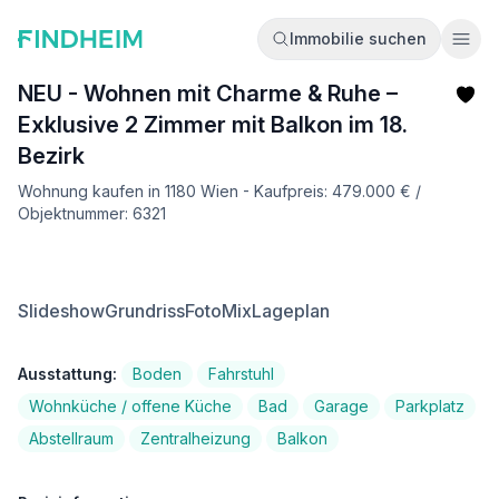
Immobilie suchen
Ope
NEU - Wohnen mit Charme & Ruhe –
Exklusive 2 Zimmer mit Balkon im 18.
Bezirk
Wohnung kaufen in 1180 Wien - Kaufpreis: 479.000 € /
Objektnummer: 6321
Slideshow
Grundriss
FotoMix
Lageplan
Ausstattung:
Boden
Fahrstuhl
Wohnküche / offene Küche
Bad
Garage
Parkplatz
Abstellraum
Zentralheizung
Balkon