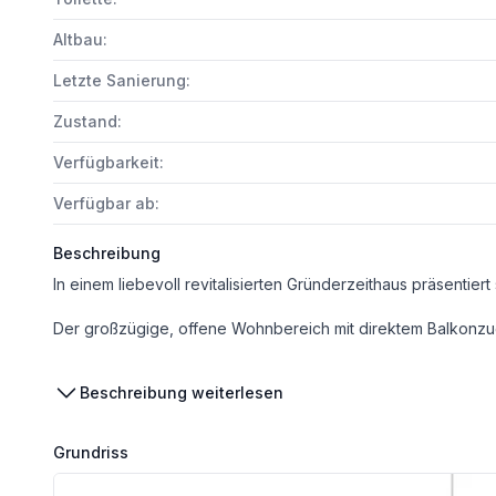
Altbau:
Letzte Sanierung:
Zustand:
Verfügbarkeit:
Verfügbar ab:
Beschreibung
Der großzügige, offene Wohnbereich mit direktem Balkonzugang bietet ideale Voraussetzungen für eine moderne Einb
Zwei getrennt begehbare Schlafzimmer ermöglichen vielfältige Gestaltungsmöglichkeiten. Das helle Badezimmer ist mit Wanne, Wasc
Beschreibung weiterlesen
Die Umgebung bietet eine ausgezeichnete Infrastruktur mit Kindergärten und Schulen in unmittelbarer Nähe. Waldmüllerpark und weitere Grünräume laden zu erholsamen Spaziergängen ein, während fußläufig 
Grundriss
Gerne senden wir Ihnen bei einer Kontaktanfrage unser ausführliches und aussagekräftiges E
Wir freuen uns auf Ihre Nachricht – Besichtigungen sind auch g