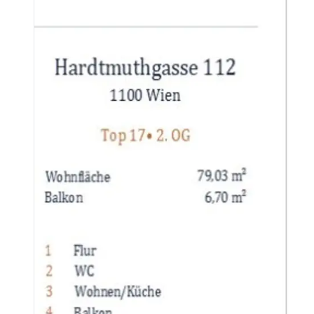
AUSSTATTUNGSMERKMALE
* Eichenparkettböden in eleganter Fischgrätoptik
* Optimale Raumhöhe mit großzügigem Lichteinfall
* Gut durchdachter Grundriss
* Sanitärausstattung von bester Markenqualität
* Komplett neue Elektrik
* Modernes Heizsysteme
LAGE & INFRASTRUKTUR
* Straßenbahnlinie 1: Hervorragende Anbindung an die Innen
* Buslinie 7A: Wichtige Querverbindung durch Favoriten
* Buslinie 65A: Verbindung zu Zielen im Süden Wiens
* Nachtbuslinie N62: Mobilität rund um die Uhr
* Wiener Hauptbahnhof: Hervorragend erreichbar
* Supermärkte, Bäckereien und Banken in fußläufiger Entfe