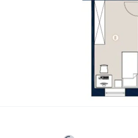
erreichbar
se auch genießen können kommt es gerade auf die ideale Finanzierung an.
zur maßgeschneiderten Finanzierung.
von 3-5 Werktage ab Erhalt aller notwendigen Unterlagen!
effizienz als vereinbart. Wir übernehmen keinerlei Gewähr oder Haftung für die tatsächliche Energieeffizienz der angebotenen Immobilie.
der wirtschaftliches Naheverhältnis besteht.