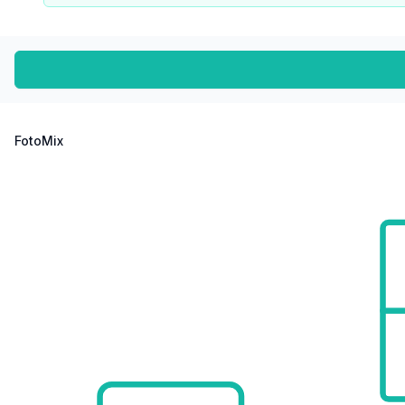
Straßenbahn <500m
Bahnhof <1.000m
Autobahnanschluss <2.500m
Angaben Entfernung Luftlinie / Quelle: OpenStreetMap
FotoMix