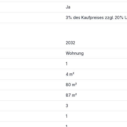
Ja
3% des Kaufpreises zzgl. 20% U
2032
Wohnung
1
4 m²
80 m²
87 m²
3
1
1