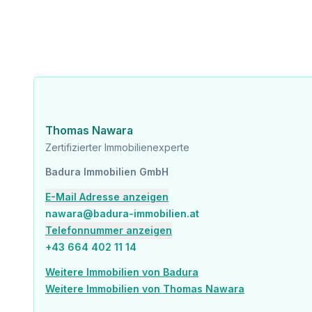
Krankenhaus <500m
Kinder & Schulen
Schule <500m
Kindergarten <500m
Universität <2.000m
Höhere Schule <1.500m
Nahversorgung
Thomas Nawara
Supermarkt <500m
Zertifizierter Immobilienexperte
Bäckerei <500m
Einkaufszentrum <2.000m
Badura Immobilien GmbH
Sonstige
E-Mail Adresse anzeigen
Geldautomat <1.000m
nawara@badura-immobilien.at
Bank <500m
Telefonnummer anzeigen
Post <1.000m
Polizei <1.000m
+43 664 402 11 14
Weitere Immobilien von Badura
Verkehr
Bus <500m
Weitere Immobilien von Thomas Nawara
U-Bahn <1.000m