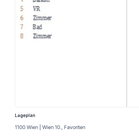
* Ärzte, Apotheken und Klinik Favoriten in wenigen Minuten 
* Optimale Gesundheitsversorgung in der Nähe
IHRE FINANZIERUNG IST GESICHERT?
Ein gutes Geschäft haben Sie erst gemacht, wenn alles zusammenpasst. Die Immobilie, der Kaufpreis, die Finanzierung und die Abwicklung. Damit Sie ihr neues Zuhau
Wir vermitteln Ihnen nicht nur die passende Immobilie, wir verhelfen Ihnen auch 
Nützen Sie unser kostenloses Finanzservice! Sie werden begeistert sein! Unverbindliche Finanzierungsangebote erhalten Sie innerhalb 
Hinweis gemäß Energieausweisvorlagegesetz: Ein Energieausweis wurde vom Eigentümer bzw. Verkäufer, nach unserer Aufklärung über die generell geltende Vorlagepflicht, sowie Aufforderung zu seiner Erstellung noch nicht vorgelegt. Daher gilt zumindest eine dem Alter und der Art des Gebäudes entsprechende Gesamtenergie
Wir weisen darauf hin, dass zwischen dem Vermittler und dem zu vermittelnden Dritten ein familiäres o
Der Vermittler ist als Doppelmakler tätig.
Infrastruktur / Entfernungen
Lageplan
Gesundheit
Arzt <500m
1100 Wien | Wien 10., Favoriten
Apotheke <500m
Klinik <500m