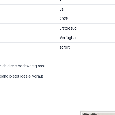
Ja
2025
Erstbezug
Verfügbar
sofort
In einem liebevoll revitalisierten Gründerzeithaus präsentiert sich diese hochwertig sanierte 3-Zimmer-Wohnung als perfekte Verbindung von klassischem Charme und modernem Wohnkomfort. Die knapp 80 m² große Wohnung im 2. Liftstock überzeugt durch durchdachte Raumaufteilung, erstklassige Ausstattung und einen ruhigen, hofseitigen Balkon von knapp 7 m².
auküche – alle Anschlüsse sind bereits vorhanden.
hmaschinenanschluss und Handtuchheizkörper ausgestattet.
erreichbare Cafés, Restaurants und urbane Treffpunkte für lebendiges Stadtleben sorgen.
xposé und allen Detailinformationen zu.
erne am Wochenende möglich!