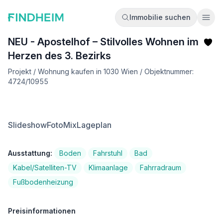
Immobilie suchen
Ope
NEU - Apostelhof – Stilvolles Wohnen im
Herzen des 3. Bezirks
Projekt / Wohnung kaufen in 1030 Wien / Objektnummer:
4724/10955
Slideshow
FotoMix
Lageplan
Ausstattung:
Boden
Fahrstuhl
Bad
Kabel/Satelliten-TV
Klimaanlage
Fahrradraum
Fußbodenheizung
Preisinformationen