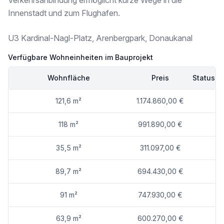
Verkehrsanbindung ermöglicht kurze Wege in die
Kindergarten <250m
Innenstadt und zum Flughafen.
Universität <1.000m
Höhere Schule <250m
U3 Kardinal-Nagl-Platz, Arenbergpark, Donaukanal
Nahversorgung
Verfügbare Wohneinheiten im Bauprojekt
Supermarkt <250m
Bäckerei <250m
Wohnfläche
Preis
Status
Einkaufszentrum <250m
Sonstige
121,6 m²
1.174.860,00 €
Geldautomat <250m
Bank <250m
118 m²
991.890,00 €
Post <500m
Polizei <500m
35,5 m²
311.097,00 €
Verkehr
Bus <250m
89,7 m²
694.430,00 €
U-Bahn <250m
Straßenbahn <750m
91 m²
747.930,00 €
Bahnhof <250m
Autobahnanschluss <1.250m
63,9 m²
600.270,00 €