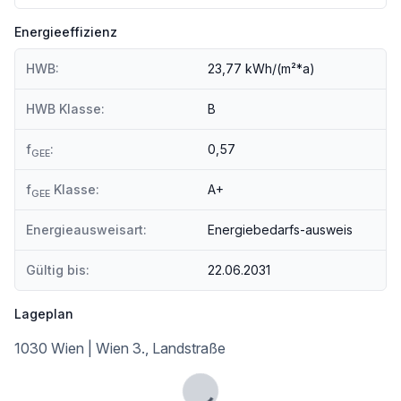
Energieeffizienz
HWB:
23,77 kWh/(m²*a)
HWB Klasse:
B
f
:
0,57
GEE
f
Klasse:
A+
GEE
Energieausweisart:
Energiebedarfs-ausweis
Gültig bis:
22.06.2031
Lageplan
1030 Wien | Wien 3., Landstraße
Lade...