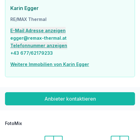
Karin Egger
Bitte beachten Sie, dass wir aufgrund unserer Nachweispflicht dem Abgeber gegenüber nur Anfragen beantworten können die Ihren Namen, die vollständige Anschrift und eine Telefonnummer enthalten.
Sie überlegen Ihre Immobilie zu verkaufen oder zu vermieten?
RE/MAX Thermal
Sie fragen sich, ob ein Makler Sinn macht? Am Besten gleich zur NR. 1 !
Jetzt kostenlos Beratungstermin vereinbaren unter 03326 / 54 332
E-Mail Adresse anzeigen
egger@remax-thermal.at
Telefonnummer anzeigen
+43 677/62179233
Weitere Immobilien von Karin Egger
Anbieter kontaktieren
FotoMix