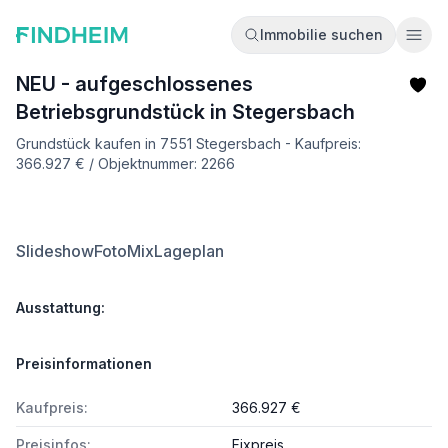
Immobilie suchen
Ope
NEU - aufgeschlossenes
Betriebsgrundstück in Stegersbach
Grundstück kaufen in 7551 Stegersbach - Kaufpreis:
366.927 € / Objektnummer: 2266
Slideshow
FotoMix
Lageplan
Ausstattung:
Preisinformationen
Kaufpreis:
366.927 €
Preisinfos:
Fixpreis