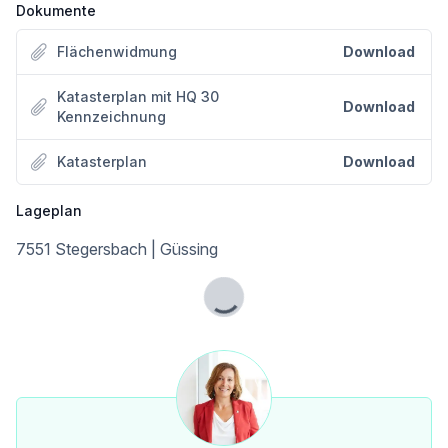
Dokumente
Das Grundstück besticht durch seine zentrale Lage in Stegersbach (Südburgenland), einem dynamischen Wirtschaftsstandort und bekannten Golf- und Thermenort. Die Anbindung an das regionale Straßennetz ist hervorragend, was eine effiziente Logistik und gute Erreichbarkeit für Mitarbeiter und Kunden gewährleistet.
• Zentrumsnähe: Geschäfte des täglichen Bedarfs, Bank, Post und Restaurants sind in wenigen Minuten erreichbar.
Flächenwidmung
Download
• Verkehrsanbindung: Die Anbindung an die B50 und die A2 Südautobahn ist gegeben, wodurch umliegende Städte und Regionen schnell erreicht
werden können.
Katasterplan mit HQ 30
• Wirtschaftsumfeld: Die Nähe zu den bekannten Hotels und der Therme Stegersbach sorgt für ein attraktives Umfeld mit hoher Frequenz.
Download
Kennzeichnung
Aufschließung und Bebauung
Katasterplan
Download
• Erschließung: Das Grundstück ist voll erschlossen (Anschlüsse für Wasser, Strom, Kanal und Telekommunikation befinden sich in der Nähe der
Grundstücksgrenze.
Lageplan
• Bebauungsvorschriften: Die genauen Bebauungsbestimmungen (z.B. zulässige Gebäudehöhe, Bebauungsdichte, Bauweise) können beim
Bauamt der Marktgemeinde Stegersbach erfragt werden.
7551 Stegersbach | Güssing
Ihre Chance für eine Betriebsansiedelung
Nutzen Sie diese seltene Gelegenheit und sichern Sie sich dieses attraktive Betriebsgrundstück in Top-Lage von Stegersbach. Ob für eine Neugründung, Erweiterung oder als langfristige Investition, dieses Grundstück bietet die perfekte Grundlage für Ihren geschäftlichen Erfolg.
Lade...
"Schauen Sie sich das an" - ein Zitat eines berühmten Österreichers!
Der vermittelnde Makler übernimmt keinerlei Gewähr oder Haftung, auch nicht für die tatsächliche Energieeffizienz des Gebäudes.
Alle Informationen beruhen auf Unterlagen, die uns vom Eigentümer zur Verfügung gestellt wurden und sind ohne Gewähr.
Die hier veröffentlichten Daten gelten als Richtlinie, um die Entscheidungsfindung der Interessenten zu unterstützen.
Detailinformationen werden bei der Besichtigung besprochen, geklärt oder nachgereicht.