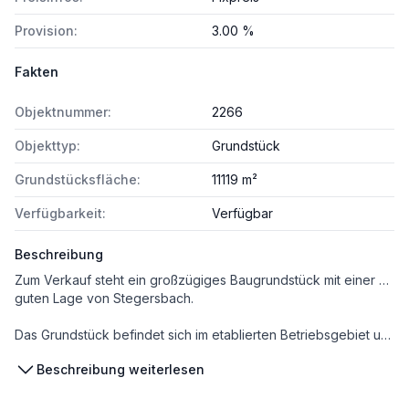
Provision:
3.00 %
Fakten
Objektnummer:
2266
Objekttyp:
Grundstück
Grundstücksfläche:
11119 m²
Verfügbarkeit:
Verfügbar
Beschreibung
Zum Verkauf steht ein großzügiges Baugrundstück mit einer Fläche von ca. 11.119 m² in einer
guten Lage von Stegersbach.
Das Grundstück befindet sich im etablierten Betriebsgebiet und profitiert von einer gesicherten und zentralen Position innerhalb der Gemeinde.
Die Widmung als Bauland - Betriebsgebiet bietet ideale Voraussetzungen für die Realisierung verschiedenster gewerblicher Projekte, von Produktionsstätten über Lagerhallen bis hin zu Büro- und Verkaufsflächen. Die ebene Beschaffenheit des Grundstücks ermöglicht eine unkomplizierte Bebauung. Das gesamte Grundstück liegt im HQ30 , was heißt, dass das Grundstück vor Baubeginn aufgeschüttet werden muss - daher nur 33/m² (HQ30 steht für ein 30-jährliches Hochwasserereignis, das statistisch gesehen durchschnittlich einmal alle 30 Jahre auftritt).
Beschreibung weiterlesen
Lage und Infrastruktur