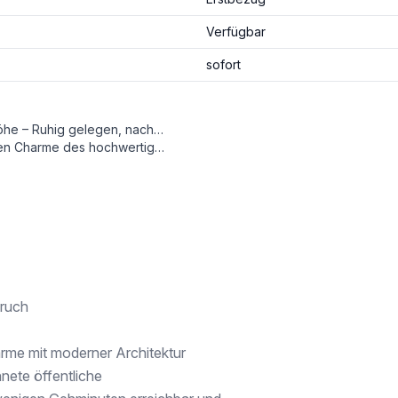
Verfügbar
sofort
Moderne Terrassenwohnung mit außergewöhnlicher Raumhöhe – Ruhig gelegen, nach hinten gartenseitig ausgerichtet, öffnet sie sich zu einem geschützten, grünen Rückzugsbereich.
bis zu 3,00 Metern, die der Wohnung eine großzügige und luftige Atmosphäre verleiht.
nk und Markenarmaturen
floor Heizmatten im Vorraum, Bad und WC
ruch
rme mit moderner Architektur
nete öffentliche