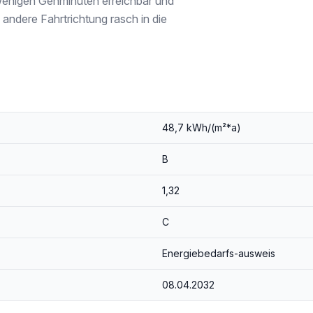
 wenigen Gehminuten erreichbar und
e andere Fahrtrichtung rasch in die
ruhige Lage in urbanem Umfeld schätzen.
der wirtschaftliches Naheverhältnis besteht.
48,7 kWh/(m²*a)
B
1,32
C
Energiebedarfs-ausweis
08.04.2032