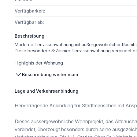
Verfügbarkeit:
Verfügbar ab:
Beschreibung
Diese besondere 3-Zimmer-Terrassenwohnung verbindet den Charme des hochwertig sanierten Altbaus mit der klaren Modernität des angebauten Neubaus. Besonders beeindruckend ist die Raumhöhe von 
Highlights der Wohnung
- Südseitige ca. 6,55 m² Terrasse
Beschreibung weiterlesen
- Hochwertige Einbauküche, inkl. Marken-Geräten
- Modernes Badezimmer mit Badewanne, LED-Spiegelschra
- Abstellraum mit Waschmaschinenanschluß
Lage und Verkehrsanbindung
- Innovatives Heizsystem: Infrarot-Konvektoren (fernsteuerbar über App) & Fußboden-Infra
- Klimaanlage im Wohn- und Schlafzimmer
Hervorragende Anbindung für Stadtmenschen mit Ansp
- LED-Grundbeleuchtung in allen Funktionsbereichen
- Parkettboden Landhausdiele Eiche natur
- Innenjalousien
Dieses aussergewöhnliche Wohnprojekt, das Altbaucha
- Ruhige Gartenlage
verbindet, überzeugt besonders durch seine ausgezeich
- Raumhöhe bis zu 3,00 m
- Personenlift im Haus