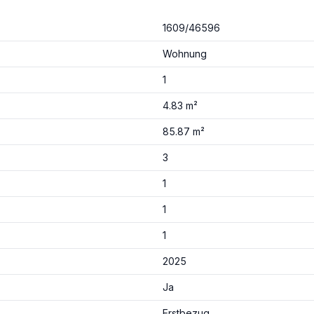
1609/46596
Wohnung
1
4.83 m²
85.87 m²
3
1
1
1
2025
Ja
Erstbezug