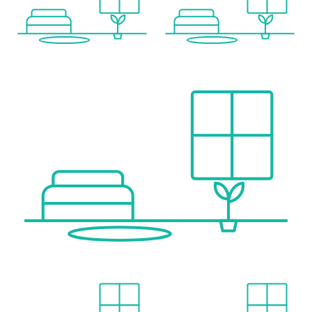
Bus <500m
Bahnhof <1.000m
Autobahnanschluss <6.000m
Angaben Entfernung Luftlinie / Quelle: OpenStreetMap