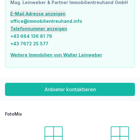
Mag. Leinweber & Partner Immobilientreuhand GmbH
Gesundheit
Arzt <1.500m
E-Mail Adresse anzeigen
Apotheke <2.000m
office@immobilientreuhand.info
Krankenhaus <3.000m
Telefonnummer anzeigen
+43 664 136 81 76
Kinder & Schulen
+43 7672 25 577
Schule <500m
Kindergarten <1.000m
Weitere Immobilien von Walter Leinweber
Höhere Schule <2.000m
Nahversorgung
Supermarkt <500m
Bäckerei <2.000m
Einkaufszentrum <1.000m
Anbieter kontaktieren
Sonstige
Bank <1.000m
Geldautomat <2.000m
FotoMix
Polizei <1.500m
Post <1.000m
Verkehr