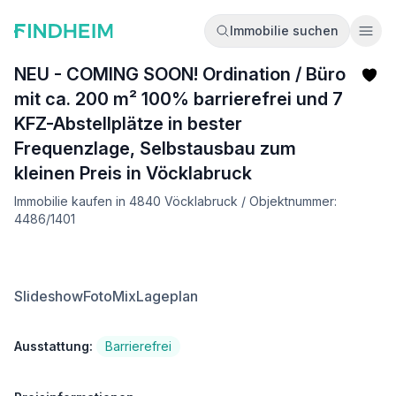
Immobilie suchen
Ope
NEU - COMING SOON! Ordination / Büro
mit ca. 200 m² 100% barrierefrei und 7
KFZ-Abstellplätze in bester
Frequenzlage, Selbstausbau zum
kleinen Preis in Vöcklabruck
Immobilie kaufen in 4840 Vöcklabruck / Objektnummer:
4486/1401
Slideshow
FotoMix
Lageplan
Ausstattung:
Barrierefrei