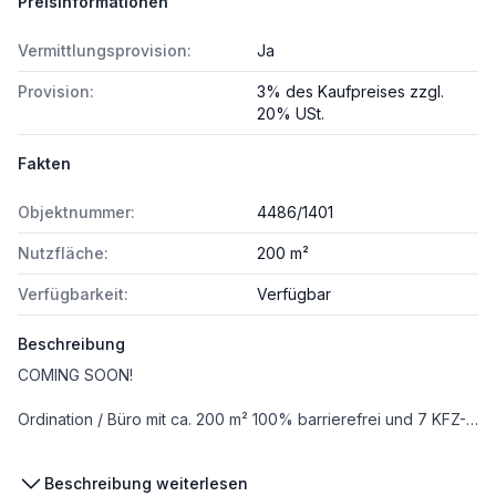
Preisinformationen
Vermittlungsprovision:
Ja
Provision:
3% des Kaufpreises zzgl.
20% USt.
Fakten
Objektnummer:
4486/1401
Nutzfläche:
200 m²
Verfügbarkeit:
Verfügbar
Beschreibung
COMING SOON!
Ordination / Büro mit ca. 200 m² 100% barrierefrei und 7 KFZ-Abstellplätze in bester Frequenzlage in Vöcklabruck
Lassen Sie sich sehr gerne schon jetzt vormerken.
Beschreibung weiterlesen