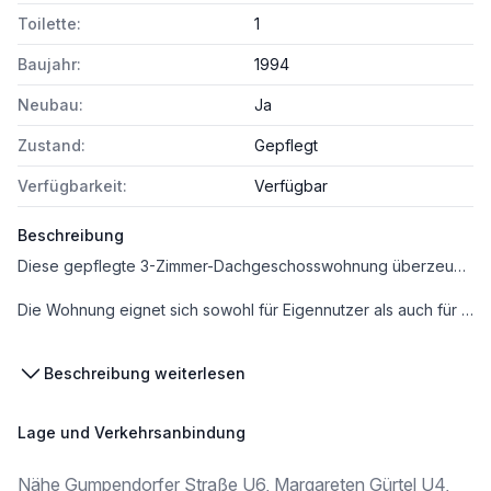
Toilette:
1
Baujahr:
1994
Neubau:
Ja
Zustand:
Gepflegt
Verfügbarkeit:
Verfügbar
Beschreibung
Diese gepflegte 3-Zimmer-Dachgeschosswohnung überzeugt durch ihren durchdachten Grundriss, eine großzügige Terrasse sowie ihren sehr guten Zustand. Das Objekt bietet ein angenehmes Wohnambiente in urbaner Lage.
Die Wohnung eignet sich sowohl für Eigennutzer als auch für Anleger und besticht durch helle Räume sowie eine funktionale Raumaufteilung.
Das Herzstück der Wohnung bildet das helle Wohnzimmer mit direktem Zugang zur Terrasse. Zwei separat begehbare Zimmer ermöglichen eine flexible Nutzung als Schlaf-, Kinder-, Arbeits- oder Gästezimmer. Das Badezimmer ist mit einer Badewanne ausgestattet, die Toilette ist separat angeordnet. Ein Vorraum verbindet die einzelnen Wohnbereiche und sorgt für eine angenehme Raumstruktur.
Beschreibung weiterlesen
Lage und Verkehrsanbindung
Nähe Gumpendorfer Straße U6, Margareten Gürtel U4,