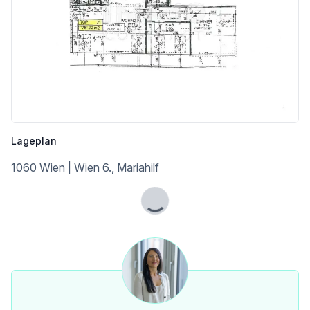
Bahnhof <500m
Autobahnanschluss <4.500m
Angaben Entfernung Luftlinie / Quelle: OpenStreetMap
Lageplan
1060 Wien | Wien 6., Mariahilf
Lade...