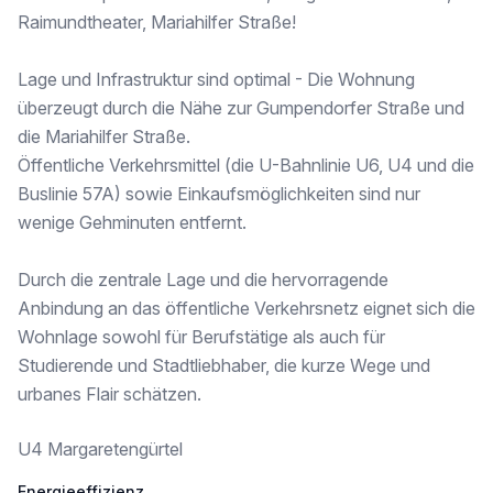
Raimundtheater, Mariahilfer Straße!
PARKEN:
Lage und Infrastruktur sind optimal - Die Wohnung
Ein Stapelparkplatz ist bereits im Kaufpreis inkludiert und bietet zusätzlichen Komfort im innerstädtischen Bereich.
überzeugt durch die Nähe zur Gumpendorfer Straße und
Für Fragen stehe ich Ihnen gerne zur Verfügung!
die Mariahilfer Straße.
Öffentliche Verkehrsmittel (die U-Bahnlinie U6, U4 und die
Vereinbaren Sie einen Besichtigungstermin und überzeugen Sie sich selbst von der Qualität dieser Immobilie!
Buslinie 57A) sowie Einkaufsmöglichkeiten sind nur
Wir weisen darauf hin, dass zwischen dem Vermittler und dem zu vermittelnden Dritten ein familiäres oder wirtschaftliches Naheverhältnis besteht.
wenige Gehminuten entfernt.
Der Vermittler ist als Doppelmakler tätig.
Durch die zentrale Lage und die hervorragende
Finden Sie noch mehr attraktive Liegenschaften auf www.IMMOcontract.at [http://www.immocontract.at/]
Anbindung an das öffentliche Verkehrsnetz eignet sich die
IMMO einen Besuch wert.
Wohnlage sowohl für Berufstätige als auch für
Studierende und Stadtliebhaber, die kurze Wege und
Infrastruktur / Entfernungen
urbanes Flair schätzen.
Gesundheit
Arzt <500m
U4 Margaretengürtel
Apotheke <500m
Klinik <500m
Energieeffizienz