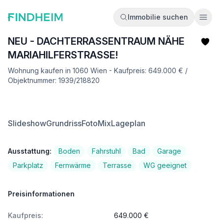
Immobilie suchen
Ope
NEU - DACHTERRASSENTRAUM NÄHE
MARIAHILFERSTRASSE!
Wohnung kaufen in 1060 Wien - Kaufpreis: 649.000 € /
Objektnummer: 1939/218820
Slideshow
Grundriss
FotoMix
Lageplan
Ausstattung:
Boden
Fahrstuhl
Bad
Garage
Parkplatz
Fernwärme
Terrasse
WG geeignet
Preisinformationen
Kaufpreis:
649.000 €