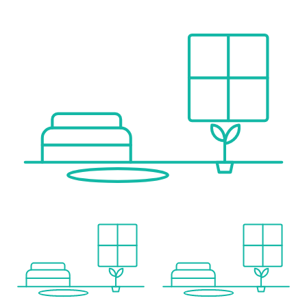
Einkaufszentrum <1.250m
Sonstige
Geldautomat <250m
Bank <250m
Post <750m
Polizei <500m
Verkehr
Bus <250m
U-Bahn <500m
Straßenbahn <250m
Bahnhof <750m
Autobahnanschluss <750m
Angaben Entfernung Luftlinie / Quelle: OpenStreetMap