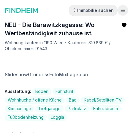
Immobilie suchen
Ope
NEU - Die Barawitzkagasse: Wo
Wertbeständigkeit zuhause ist.
Wohnung kaufen in 1190 Wien - Kaufpreis: 319.839 € /
Objektnummer: 91543
Slideshow
Grundriss
FotoMix
Lageplan
Ausstattung:
Boden
Fahrstuhl
Wohnküche / offene Küche
Bad
Kabel/Satelliten-TV
Klimaanlage
Tiefgarage
Parkplatz
Fahrradraum
Fußbodenheizung
Loggia