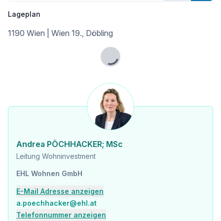
Barawitzkagasse 24 bietet alles, was eine erfolgreiche Vorsorgewohnung ausmacht: Toplage, gefragte Grundrisse, hochwertige Ausstattung und ein Marktumfeld, das von hoher Mietnachfrage und Knappheit geprägt ist. Eine Investition, die laufende Erträge ermöglicht und gleichzeitig Vermögen langfristig absichert – besonders attraktiv für Anleger, die mehr als nur eine Wohnung erwerben und auf nachhaltige Vermietungssicherheit setzen.
Lageplan
1190 Wien | Wien 19., Döbling
Kaufpreise der Vorsorgewohnungen
von EUR 301.563,- bis EUR 881.842,- netto zzgl. 20% USt.
Lade...
Zu erwartender Mietertrag
von ca. EUR 17,50 bis EUR 20,75 netto/m²
Ein detaillierten Überblick finden Sie auf unserer Projekthomepage [https://www.ehl.at/wohnen/wohnprojekte/barawitzkagasse-24-1190-wien]!
Provisionsfrei für den Käufer!
Fertigstellung voraussichtlich Q3 2027
Andrea PÖCHHACKER; MSc
Leitung Wohninvestment
Bei diesem Angebot handelt es sich um eine Vorsorgewohnung, die zu Vermietungszwecken erworben wird. Der angegebene Kaufpreis versteht sich daher zzgl. 20% USt. Diese Daten sind vorbehaltlich möglicher Änderungen.
EHL Wohnen GmbH
E-Mail Adresse anzeigen
a.poechhacker@ehl.at
Telefonnummer anzeigen