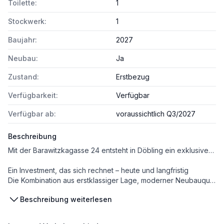
Toilette:
1
Stockwerk:
1
Baujahr:
2027
Neubau:
Ja
Zustand:
Erstbezug
Verfügbarkeit:
Verfügbar
Verfügbar ab:
voraussichtlich Q3/2027
Beschreibung
Mit der Barawitzkagasse 24 entsteht in Döbling ein exklusives Neubauprojekt, das wie gemacht ist für Käufer von Vorsorgewohnungen – besonders auch für Anleger, die ihr Portfolio gezielt erweitern möchten. In Zeiten volatiler Märkte bleibt die Wohnimmobilie eine der stabilsten Wertanlagen. Und gerade in Wien zeigt sich das deutlicher denn je: Die Nachfrage nach Mietwohnungen ist hoch, das Angebot knapp. Dieses Ungleichgewicht sorgt für nachhaltig solide Vermietbarkeit – vor allem in Toplagen wie Döbling.
Ein Investment, das sich rechnet – heute und langfristig
Die Kombination aus erstklassiger Lage, moderner Neubauqualität und einem Wohnungsmix, der breite Zielgruppen anspricht, macht Barawitzkagasse 24 zur idealen Vorsorgeimmobilie. Ob zur Sicherung Ihres Vermögens, als Baustein für laufende Mieteinnahmen oder als Teil eines größeren Anlagekonzepts: Hier investieren Sie in Wohnraum, der am Wiener Markt dauerhaft gesucht ist.
Beschreibung weiterlesen
Nähere Informationen finden Sie auch auf der Homepage: Barawitzkagasse 24 | Exklusives Wohnen mit ruhigem Innenhof [https://barawitzkagasse24.at/]
Das Projekt auf einen Blick